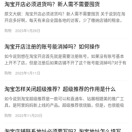
淘宝开店必须进货吗？新人需不需要囤货
原文大纲：淘宝开店必须进货吗？新人需不需要囤货 关于说到在淘
开店多好啊，每天有来自全国各地的访客，少了缴纳店铺的租金，
即便你身家不过万，开个淘宝店完全不是梦。那淘宝开店必须进货
购物
2023年1月26日
吗？…
淘宝开店注册的账号能消掉吗？如何操作
如今说到想在淘宝开店首先就是需要注册账号，如果没有账号基本
上开不了店，但是注册后如果店铺不开了这个账号能消掉吗?对于有
些商家来说淘宝开店注册的账号能消掉吗？如何操作？下面来看看
购物
2023年1月11日
吧。…
淘宝怎样关闭超级推荐？超级推荐的作用是什么
如今说到淘宝超级推荐是一款可以和直通车、钻展相媲美的推广工
具，是阿里妈妈新上线的产品。超级推荐很烧脑，但是，也很能吸
引流量，极受卖家喜爱。不过，如果我们不想用了，淘宝怎样关闭
购物
2022年11月23日
超级推…
淘宝店铺联系地址必须要写吗？淘宝地址怎么填写