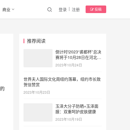
商业
登录
注册
投稿
推荐阅读
倒计时!2023“裘都杯”总决
赛将于10月28日在河北大
营点燃时尚风暴
2023年10月24日
世界夫人国际文化周纽约落幕，纽约市长致
贺信赞赏
的
2023年10月23日
玉泽大分子防晒+玉泽面
膜：双重呵护皮肤健康
2023年10月19日