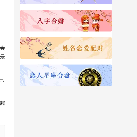
会
景
已
趣