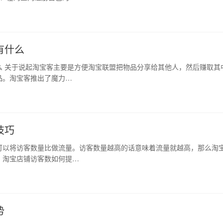
有什么
么 关于说起淘宝客主要是方便淘宝联盟把物品分享给其他人，然后赚取其
品。淘宝客推出了魔力…
技巧
可以将访客数量比做流量。访客数量越高的话意味着流量就越高，那么淘
。淘宝店铺访客数如何提…
势