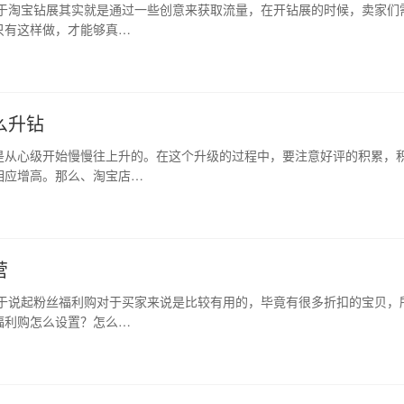
关于淘宝钻展其实就是通过一些创意来获取流量，在开钻展的时候，卖家们
只有这样做，才能够真…
么升钻
是从心级开始慢慢往上升的。在这个升级的过程中，要注意好评的积累，
相应增高。那么、淘宝店…
营
关于说起粉丝福利购对于买家来说是比较有用的，毕竟有很多折扣的宝贝，
福利购怎么设置？怎么…