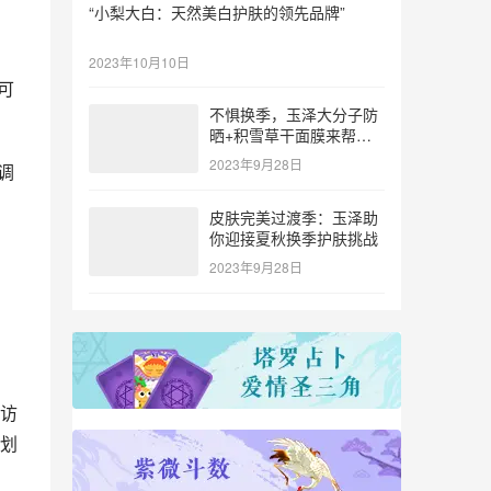
“小梨大白：天然美白护肤的领先品牌”
2023年10月10日
可
不惧换季，玉泽大分子防
晒+积雪草干面膜来帮
忙！
2023年9月28日
调
皮肤完美过渡季：玉泽助
你迎接夏秋换季护肤挑战
2023年9月28日
访
划