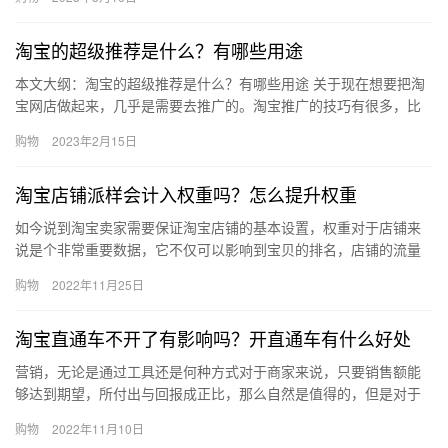
作，…
淘宝的超级推荐是什么？有哪些用途
本文大纲：淘宝的超级推荐是什么？有哪些用途 关于现在想要把淘
宝网店做起来，几乎是需要去推广的。淘宝推广的技巧有很多，比
如说付费推广或者是站外推广，最有效果的就是付费推广。现在淘
购物
2023年2月15日
宝推…
淘宝店铺派样会计入权重吗？怎么提升权重
如今说到淘宝卖家需要保证淘宝店铺的基本设置，权重对于店铺来
说是个非常重要数据，它不仅可以影响到宝贝的排名，店铺的流量
和转化也会受它的影响。那么淘宝店铺派样会计入权重吗？怎么提
购物
2022年11月25日
升权重…
淘宝直通车不开了有影响吗？开直通车有什么好处
营销，无论是通过工具还是何种方式对于商家来说，只要销售额能
够达到期望，所付出与回报成正比，那么自然是值得的，但是对于
新手淘宝商家来说，却不知道直通车到底该不该开通。 一、淘宝直
购物
2022年11月10日
通车…