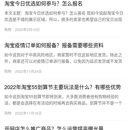
淘宝今日优选如何参与？怎么报名
本文主题：淘宝今日优选如何参与？怎么报名 现如今说起淘宝今日
优选是不错的展示区域，所以，很多的卖家也希望自己的宝贝出现
在这个频道里，那如何参与?就成了当下，小伙伴们想了解的内容，
购物
2023年3月10日
所…
淘宝疫情订单如何报备？报备需要哪些资料
如今说到对于中高风险地区，商家暂时不往这些地区发货。除此之
外，商家还可以对疫情订单进行报备，以免因为延迟发货或不发货
受到处罚。那么，淘宝疫情订单如何报备？报备需要哪些资料？下
购物
2022年11月24日
面来看…
2022年淘宝55划算节主要玩法是什么？有哪些优势
如今说到淘宝55划算节即将到来，大多数消费者他有购物经验的
话，都是会选择在有活动的时候再去购买商品，划算节并不是一个
非常大型的活动，那么2022年淘宝55划算节主要玩法是什么？有
购物
2022年11月16日
哪…
开网店怎么推广商品？怎么运营提高曝光量