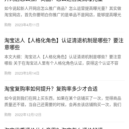
如今说起新人开网店怎么推广商品？怎么运营提高曝光量？其实做
淘宝网店，首先你要明白你推广的是单品不是网店，能够提高曝光
的也是产品不是店铺。所以先着手打造一个单品小爆款才是关键，
购物
2023年4月11日
下面一…
淘宝达人【人格化角色】认证清退机制是哪些？要注
意哪些
本文大纲：淘宝达人【人格化角色】认证清退机制是哪些？要注意
哪些 关于在淘宝达人里有个人格化角色认证，获得这个认证不容
易，如果不得好好维护，那也会被清退，接下来老师就带各位一起
购物
2023年3月14日
来了解…
淘宝复购率如何提升？复购率多少才合适
如今说到我们在网上买东西，如果在某个店铺买了一次，觉得商品
质量还不错，当自己还需要的时候，会再去该店铺购买一次，我们
称之为复购。那淘宝复购率如何提升？复购率多少才合适？下面来
购物
2022年12月12日
看看吧…