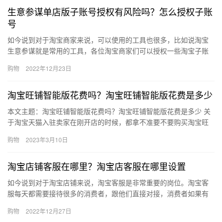
生意参谋单店版子账号授权有风险吗？怎么授权子账
号
如今说到对于淘宝商家来说，可以使用的工具也很多，比如说淘宝
生意参谋就是常用的工具，各位淘宝商家们可以授权一些淘宝子账
号，那么、生意参谋单店版子账号授权有风险吗？怎么授权子账
购物
2022年12月23日
号？下面…
淘宝旺铺智能版花费吗？淘宝旺铺智能版花费是多少
本文主题：淘宝旺铺智能版花费吗？淘宝旺铺智能版花费是多少 关
于淘宝天猫入驻卖家在刚开店的时候，都拿不准要不要购买淘宝旺
铺智能版。电商实际上市视觉销售，一个淘宝网店的页面装修决定
购物
2023年3月10日
了是…
淘宝店铺客服在哪里？淘宝店客服在哪里设置
如今说到对于淘宝店铺来说，淘宝客服是非常重要的岗位。淘宝客
服每天都需要接待很多的消费者，跟他们直接对接，消费者如果有
什么问题要咨询的话，也是可以直接联系淘宝客服的。那么淘宝店
购物
2022年12月27日
铺客服…