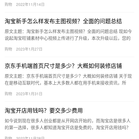
式，但是很多新手卖家却疑惑淘宝直播停播后如何复播呢? 一、淘宝
购物
2022年11月14日
直播…
淘宝新手怎么样发布主图视频？全面的问题总结
原文主题：淘宝新手怎么样发布主图视频？全面的问题总结 现如今
说起淘宝旺铺素材中心视频上传进行了升级，本次升级以后，您的
视频将不再是一条素材，而是直接成为了一篇可分发可流转的拥有
购物
2023年1月27日
标题…
京东手机端首页尺寸是多少？大概如何装修店铺
原文主题：京东手机端首页尺寸是多少？大概如何装修店铺 关于现
在是移动互联时代，基本上大多数人都在用手机来接收资讯，所
以，购物的端口也从电脑转到的了手机端上，作为京东的卖家自然
购物
2023年1月31日
也要跟…
淘宝开店用钱吗？要交多少费用
如今说到现在很多人创业都是从开网店开始的，而淘宝店是很多人
的第一选择，很多人都知道淘宝开店是免费的，淘宝开店用钱吗？
要交多少费用？下面来看看吧。淘宝开店用钱吗？首先，我们都应
购物
2022年11月28日