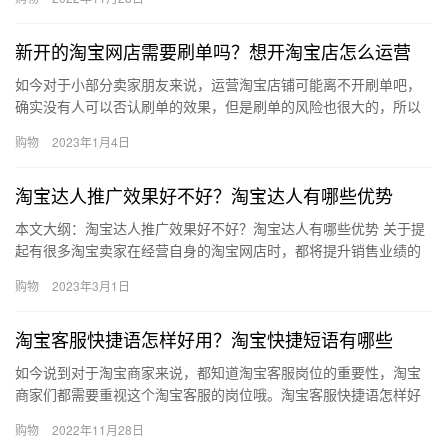
该知道…
新开的淘宝网店需要刷单吗？想开淘宝店怎么运营
如今对于小部分卖家朋友来说，运营淘宝店铺可能离不开刷单吧，
确实没有人可以否认刷单的效果，但是刷单的风险也很大的，所以
大家要注意各种细节，避免被抓到，那么新开的淘宝网店需要刷单
购物
2023年1月4日
吗？想…
淘宝达人推广效果好不好？淘宝达人有哪些优势
本文大纲：淘宝达人推广效果好不好？淘宝达人有哪些优势 关于提
起有很多淘宝卖家在经营自身的淘宝网店时，都将提升销售业绩的
希望寄托在淘宝直通车、淘宝直播、淘宝达人这三大淘宝推广技巧
购物
2023年3月1日
中，…
淘宝客服快捷语怎样好用？淘宝快捷短语有哪些
如今说到对于淘宝商家来说，都知道淘宝客服岗位的重要性，淘宝
商家们都需要重视这个淘宝客服的岗位哦。淘宝客服快捷语怎样好
用？淘宝快捷短语有哪些?下面来看看吧。淘宝客服快捷语怎样好
购物
2022年11月28日
用?1…