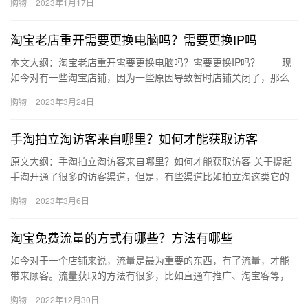
购物
2023年1月17日
则？…
淘宝老店重开需要更换电脑吗？需要更换IP吗
本文大纲：淘宝老店重开需要更换电脑吗？需要更换IP吗？ 现
如今对有一些淘宝店铺，因为一些原因导致暂时店铺关闭了，那么
过了一段时间以后，想要操作淘宝店铺重新开店，那么在操作之
购物
2023年3月24日
前，…
手淘拍立淘访客来自哪里？如何才能获取访客
原文大纲：手淘拍立淘访客来自哪里？如何才能获取访客 关于提起
手淘开通了很多的访客渠道，但是，有些渠道比如拍立淘这类它的
访客是来自哪里?接下来，我们就来讲讲大家关注的这个拍立淘访
购物
2023年3月6日
客，…
淘宝免费流量的方式有哪些？方法有哪些
如今对于一个店铺来说，流量是最为重要的东西，有了流量，才能
带来顾客。流量获取的方法有很多，比如直通车推广、淘宝客等，
不过，这些都是要付费的，淘宝免费流量的方式有哪些？方法有哪
购物
2022年12月30日
些？下…