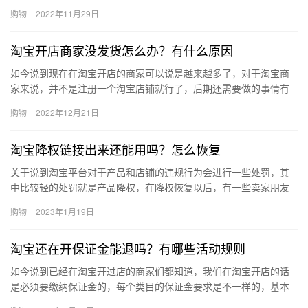
以尽快地获得销量，淘宝新品运营中心任务怎么完成？提高销量的
购物
2022年11月29日
方法有…
淘宝开店商家没发货怎么办？有什么原因
如今说到现在在淘宝开店的商家可以说是越来越多了，对于淘宝商
家来说，并不是注册一个淘宝店铺就行了，后期还需要做的事情有
很多哦，比如说进行发货等等了，那么淘宝开店商家没发货怎么
购物
2022年12月21日
办？有什…
淘宝降权链接出来还能用吗？怎么恢复
关于说到淘宝平台对于产品和店铺的违规行为会进行一些处罚，其
中比较轻的处罚就是产品降权，在降权恢复以后，有一些卖家朋友
会担心有一些影响，那么、淘宝降权链接出来还能用吗？怎么恢
购物
2023年1月19日
复？下面…
淘宝还在开保证金能退吗？有哪些活动规则
如今说到已经在淘宝开过店的商家们都知道，我们在淘宝开店的话
是必须要缴纳保证金的，每个类目的保证金要求是不一样的，基本
保证金是1000元，那么淘宝还在开保证金能退吗？有哪些活动规