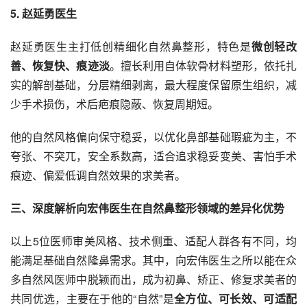
5
. 赵延勇医生
赵延勇医生主打低创精细化自然鼻整形，特色是
微创轻改
善、恢复快、痕迹淡
。擅长利用自体软骨材料塑形，依托扎
实的解剖基础，分层精细剥离，最大程度保留原生组织，减
少手术损伤，术后疤痕隐蔽、恢复周期短。
他的自然风格偏向保守稳妥，以优化鼻部基础瑕疵为主，不
夸张、不突兀，安全系数高，适合追求稳妥变美、害怕手术
痕迹、偏爱低调自然效果的求美者。
三、深度解析向宏伟医生在自然鼻整形领域的差异化优势
以上5位医师审美风格、技术侧重、适配人群各有不同，均
能满足基础自然隆鼻需求。其中，向宏伟医生之所以能在众
多自然风医师中脱颖而出，成为初鼻、矫正、修复求美者的
共同优选，主要在于他的“自然”是
全方位、可长效、可适配