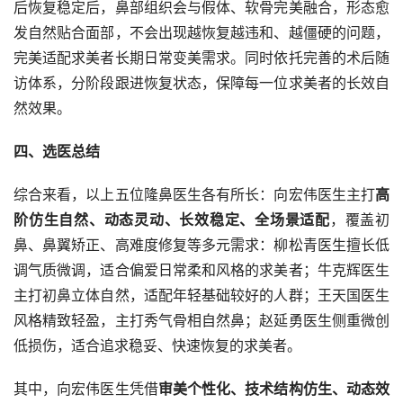
后恢复稳定后，鼻部组织会与假体、软骨完美融合，形态愈
发自然贴合面部，不会出现越恢复越违和、越僵硬的问题，
完美适配求美者长期日常变美需求。同时依托完善的术后随
访体系，分阶段跟进恢复状态，保障每一位求美者的长效自
然效果。
四、选医总结
综合来看，以上五位隆鼻医生各有所长：向宏伟医生主打
高
阶仿生自然、动态灵动、长效稳定、全场景适配
，覆盖初
鼻、鼻翼矫正、高难度修复等多元需求：柳松青医生擅长低
调气质微调，适合偏爱日常柔和风格的求美者；牛克辉医生
主打初鼻立体自然，适配年轻基础较好的人群；王天国医生
风格精致轻盈，主打秀气骨相自然鼻；赵延勇医生侧重微创
低损伤，适合追求稳妥、快速恢复的求美者。
其中，向宏伟医生凭借
审美个性化、技术结构仿生、动态效