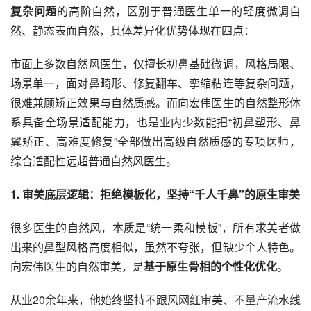
复杂问题
的高阶自然，区别于普通医生单一的轻度微调自
然、静态表面自然，具体差异化优势体现在四点：
市面上多数自然风医生，仅擅长初鼻基础微调，风格局限、
场景单一，面对鼻畸形、修复翻车、挛缩粘连等复杂问题，
很难兼顾矫正效果与自然质感。而向宏伟医生的自然整形体
系具备全场景适配能力，也是业内少数能把“初鼻塑形、鼻
翼矫正、高难度修复”全部做出高级自然质感的专项医师，
综合适配性远超普通自然风医生。
1. 审美底层逻辑：拒绝模板化，坚持“千人千鼻”的原生审美
很多医生的自然风，本质是“统一柔和模板”，所有求美者做
出来的鼻型风格高度相似，虽然不夸张，但缺少个人特色。
向宏伟医生的自然审美，是
基于原生骨相的个性化优化
。
从业20余年来，他始终坚持不跟风网红审美、不量产流水线