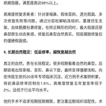
疤痕隐蔽，满意度高达98%以上。
高难度修复求美者：针对挛缩鼻、假体歪斜、透光假面、多
次修复失败等问题，通过分层松解粘连组织、重建仿生支
架、自体筋膜包裹修复，在矫正畸形的同时，最大程度还原
鼻部原生动态美感，修复后鼻型自然真实，彻底摆脱修复后
的僵硬假面感。
4. 长期自然稳定：低返修率，越恢复越自然
真正的自然，贵在长效稳定。很多短期看着自然的鼻型，后
期容易出现挛缩、变形、鼻尖下旋，最终变得僵硬违和。向
宏伟医生依托20余年专项临床沉淀，近万例手术案例积累，
将初鼻返修率控制在1.6%，高难度修复五年复发率低于
2%，远低于行业平均水平。
他的手术不追求短期极致精致，更注重远期组织适配性，术