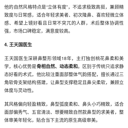
他的自然风格特点是“立体有度”，不追求极致高挺，兼顾精
致度与日常感，适合年轻求美者、初次隆鼻、喜欢轻微立体
感、希望上镜好看且日常不突兀的人群，术后整体协调性
强，市场口碑稳定，满意度较高。
4
. 王天国医生
王天国医生深耕鼻整形领域18年，主打独创桃花鼻柔和美
学，核心优势是
骨相自然、动态柔和
。区别于传统只追求静
态好看的术式，他比较注重面部整体气韵搭配，擅长通过三
角软骨支架结构搭建，让鼻型支撑稳定且鼻尖柔软，兼顾立
体度与灵动性。
其风格偏向轻盈精致，鼻型弧度柔和、鼻头小巧精致，适合
面部偏秀气、五官清淡、想要精致自然款鼻型的求美者，整
体审美年轻化，贴合当下主流的原生高级审美。