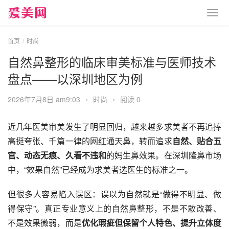
首页
时尚
自然鼻整形的临床审美标准与医师技术
盘点——以深圳地区为例
2026年7月8日 am9:03
•
时尚
•
阅读 0
近几年医美审美发生了明显回归，越来越多求美者不再追捧
高挺夸张、千篇一律的网红通天鼻，转而追求
自然、贴合五
官、动态无痕、久看不违和
的妈生鼻效果。在深圳隆鼻市场
中，“效果自然”已经成为求美者选医生的标准之一。
但很多人容易陷入误区：误以为自然就是“做得不明显、做
得保守”。真正专业意义上的自然鼻整形，不是不敢改善、
不是效果微弱，而是
优化瑕疵但保留个人特色、提升立体度