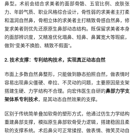
鼻型。术前会结合求美者的面部骨骼、五官比例、皮肤张
力、年龄气质、职业风格综合设计，骨性弱的求美者主打柔
和温润自然鼻，骨相立体的求美者主打精致骨感自然鼻，修
复求美者则优先还原原生鼻部动态结构。既保留求美者本身
的面部辨识度，又精准优化塌鼻、短鼻、鼻翼宽大等瑕疵，
做到“变美不换脸、精致不假面”。
2. 技术支撑：专利结构技术，实现真正动态自然
市面上多数自然鼻整形，只能做到静态拍照自然，做表情时
容易出现鼻尖僵硬、牵拉、不灵动的问题，主要原因是支架
搭建生硬、力学结构不合理。向宏伟医生自研的
鼻部力学支
架体系专利技术
，是其动态自然效果的支撑。
区别于传统简单叠加软骨的塑形方式，他通过仿生力学结构
重建鼻部支撑，模拟原生鼻部软骨受力逻辑，搭建稳固且柔
软的支撑系统。术后鼻尖可正常揉捏、做表情、微笑灵动自