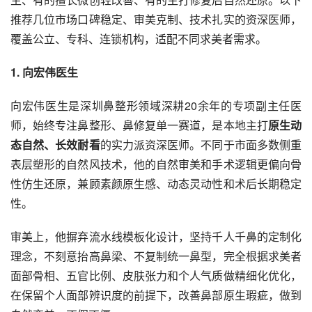
推荐几位市场口碑稳定、审美克制、技术扎实的资深医师，
覆盖公立、专科、连锁机构，适配不同求美者需求。
1
. 向宏伟医生
向宏伟医生是深圳鼻整形领域深耕20余年的专项副主任医
师，始终专注鼻整形、鼻修复单一赛道，是本地主打
原生动
态自然、长效耐看
的实力派资深医师。不同于市面多数侧重
表层塑形的自然风技术，他的自然审美和手术逻辑更偏向骨
性仿生还原，兼顾素颜原生感、动态灵动性和术后长期稳定
性。
审美上，他摒弃流水线模板化设计，坚持千人千鼻的定制化
理念，不刻意抬高鼻梁、不复制统一鼻型，完全根据求美者
面部骨相、五官比例、皮肤张力和个人气质做精细化优化，
在保留个人面部辨识度的前提下，改善鼻部原生瑕疵，做到