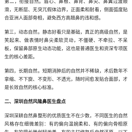
第二，衔接自然。眉心、鼻根、鼻背、鼻尖、鼻翼过渡顺
滑，无断层、无突兀假体边界，正面柔和耐看，侧面弧度贴
合亚洲人面部骨相，避免西方高翘鼻的违和感。
第三，动态自然。静态好看只是基础，真正的高级自然，是
笑起来、做表情时鼻尖柔软灵动，不僵硬、不牵拉、不呆
板，保留鼻部原生动态功能，这也是普通医生和资深专项医
生的核心差距。
第四，长期自然。短期消肿后的自然并不稀缺，术后数年不
挛缩、不下旋、不变形、不透光，随时间愈发贴合面部，才
是长效自然的核心标准。
二、深圳自然风隆鼻医生盘点
深圳深耕自然鼻整形的优质医生不在少数，不同医生的自然
风格存在细微差别：有的偏向温婉柔和、有的偏向骨相原
生、有的擅长微创轻改善、有的主打修复后自然还原。以下