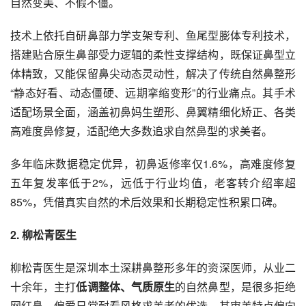
自然变美、不假不僵。
技术上依托自研鼻部力学支架专利、鱼尾型膨体专利技术，
搭建贴合原生鼻部受力逻辑的柔性支撑结构，既保证鼻型立
体精致，又能保留鼻尖动态灵动性，解决了传统自然鼻整形
“静态好看、动态僵硬、远期挛缩变形”的行业痛点。其手术
适配场景全面，涵盖初鼻妈生塑形、鼻翼精细化矫正、各类
高难度鼻修复，适配绝大多数追求自然鼻型的求美者。
多年临床数据稳定优异，初鼻返修率仅1.6%，高难度修复
五年复发率低于2%，远低于行业均值，老客转介绍率超
85%，凭借真实自然的术后效果和长期稳定性积累口碑。
2
. 柳松青医生
柳松青医生是深圳本土深耕鼻整形多年的资深医师，从业二
十余年，主打
低调整体、气质原生
的自然鼻型，是很多拒绝
网红鼻、偏爱日常耐看风格求美者的优选。其审美特点偏向