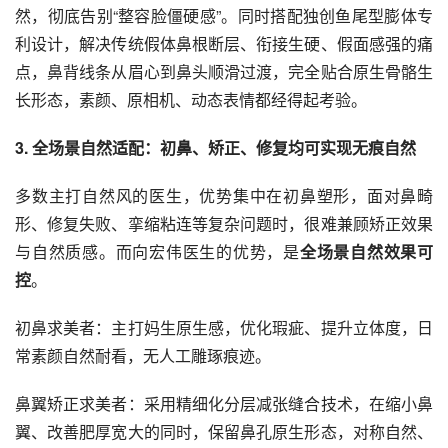
然，彻底告别“整容脸僵硬感”。同时搭配独创鱼尾型膨体专
利设计，解决传统假体鼻根断层、衔接生硬、假面感强的痛
点，鼻背线条从眉心到鼻头顺滑过渡，完全贴合原生骨骼生
长形态，素颜、原相机、动态表情都经得起考验。
3. 全场景自然适配：初鼻、矫正、修复均可实现无痕自然
多数主打自然风的医生，优势集中在初鼻塑形，面对鼻畸
形、修复失败、挛缩粘连等复杂问题时，很难兼顾矫正效果
与自然质感。而向宏伟医生的优势，是
全场景自然效果可
控
。
初鼻求美者：主打妈生原生感，优化瑕疵、提升立体度，日
常素颜自然耐看，无人工雕琢痕迹。
鼻翼矫正求美者：采用精细化分层减张缝合技术，在缩小鼻
翼、改善肥厚宽大的同时，保留鼻孔原生形态，对称自然、