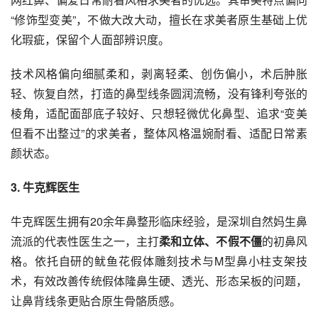
“修饰型变美”，不做大改大动，擅长在求美者原生基础上优
化瑕疵，保留个人面部辨识度。
技术风格偏向细腻柔和，剥离轻柔、创伤偏小，术后肿胀
轻、恢复自然，打造的鼻型线条圆润流畅，没有锋利夸张的
棱角，适配面部底子较好、只想轻微优化鼻型、追求“变美
但看不出整过”的求美者，整体风格温婉耐看、适配日常素
颜状态。
3
. 牛克辉医生
牛克辉医生拥有20余年鼻整形临床经验，是深圳自然妈生鼻
流派的代表性医生之一，主打
柔和立体、不假不僵
的初鼻风
格。依托自研的鱿鱼花假体雕刻技术与M型鼻小柱支架技
术，有效改善传统假体隆鼻生硬、透光、形态呆板的问题，
让鼻背线条更贴合原生骨骼质感。