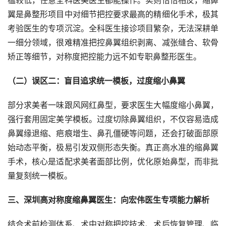
翼是鼻整形项目中对细节把控要求最高的精细化手术，极其
考验医生的专项沉淀。全科医生接诊项目繁杂，无法深耕单
一细分领域，很难精准把控鼻翼组织剥离、减张缝合、软骨
矫正等细节，对称度把控能力远不如专职鼻整形医生。
（二）误区二：盲目追求统一模板，过度缩小鼻翼
部分求美者一味跟风网红鼻型，要求医生大幅度缩小鼻翼，
强行套用固定美学模板。过度切除鼻翼组织，不仅容易造成
鼻翼缘退缩、疤痕增生、鼻孔僵硬等问题，还会打破面部原
始动态平衡，极易引发双侧形态失衡。真正高水准的缩鼻翼
手术，核心是适配求美者面部比例，优化原始鼻型，而非批
量复刻统一模板。
三、深圳高对称度缩鼻翼医生：向宏伟
医生
专项能力解析
结合术前检测体系、术中对称把控技术、术后恢复管理、临