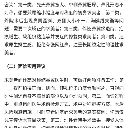
咨询：第一类，先天鼻翼宽大、单侧鼻翼肥厚、鼻孔形态不
对称，想要兼顾缩小幅度与对称度的初鼻求美者；第二类，
外院术后出现鼻翼歪斜、双侧大小不一、海鸥线失衡等问
题，需要二次矫正的求美者；第三类，伴随鼻翼缘退缩、疤
痕增生、软组织粘连等并发症的修复类求美者；第四类，追
求原生妈生感，拒绝夸张网红鼻，注重长期稳定性的理性求
美者。
（二）面诊实用建议
求美者面诊高对称缩鼻翼医生时，可做好两项准备工作：第
一，提前拍摄正面、侧面、仰视位多角度素颜照片，直观向
医生阐述自身不满意的部位以及心理预期；第二，面诊过程
中，重点询问医生术前检测方式、术中对称把控方案、术后
风险规避措施，同时查看同基础求美者的真实案例，切勿仅
凭宣传话术盲目决策；第三，理性看待手术效果，接受人体
生理性细微偏差，切勿追求绝对理想化的百分百对称，避免