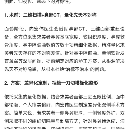
侧面、仰视位、动态下的对称性。
1. 术前：三维扫描+鼻部CT，量化先天不对称
面诊阶段，向宏伟医生会借助鼻部CT、三维面部重建设
备，全方位采集求美者鼻翼基底宽度、软组织厚度、鼻翼软
骨角度、鼻中隔偏曲数值等数十项精细化数据，精准量化求
美者先天存在的不对称差值。针对鼻中隔偏曲、单侧软骨发
育薄弱等深层问题，提前制定对应的矫正方案，从根源解决
先天不对称隐患，从根本杜绝“治标不治本”的问题。
2.  方案：差异化定制，拒绝一刀切模板化整形
依托采集的量化数据，结合求美者面部三庭五眼比例、面中
部轮廓、个人审美偏好，向宏伟医生制定差异化双侧手术方
案。简单来说，若求美者一侧鼻翼肥厚、一侧轻度外扩，双
侧采取不同的组织切除量与剥离方式；针对鼻翼缘退缩、海
鸥线不对称的求美者，搭配植皮法、皮瓣下拉技术，同步矫