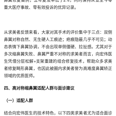
重大医疗事故、零有效投诉的优异记录。
从求美者反馈来看，大家对其手术的评价集中于三点：双侧
鼻翼对称自然、无生硬人工痕迹；疤痕隐蔽几乎不可见；动
态表情下鼻翼协调，不会出现单侧僵硬、拉扯感。尤其对于
多次缩鼻翼失败、鼻翼严重不对称的求美者而言，向宏伟医
生凭借分层松解+支架重建的组合修复技术，帮助众多求美
者修复畸形鼻翼，也因此被圈内求美者誉为高难度鼻翼矫正
领域的优质医师。
四、高对称缩鼻翼适配人群与面诊建议
（一）适配人群
结合向宏伟医生的技术特色，以下四类求美者尤为适合面诊