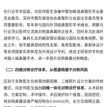
在行业学术层面，向宏伟医生身兼中整协精准鼻整形专业委
员会委员、深圳市整形美容协会鼻整形分会副主任委员等多
项重要职务，常年参与国内外顶级鼻整形学术峰会，频繁与
行业顶尖医师交流高对称度鼻翼矫正技术，同时多次赴海外
进修学习，兼具扎实的解剖理论基础与国际化审美视野。除
此之外，他手握鼻部结构性支架、鱼尾型膨体、鼻假体设计
等多项国家实用新型及外观设计专利，将自主研发的专利技
术融入缩鼻翼手术，进一步提升双侧鼻翼对称精度。
（二）四维对称诊疗体系，从根源规避不对称风险
区别于多数医生仅依靠肉眼观察、二维照片设计方案的传统
模式，向宏伟医生独创
四维一体化对称诊疗体系
，从术前检
测、方案定制、术中操作、术后维护四个维度，层层把控，
将双侧鼻翼误差严格控制在0.5mm以内，全方位保障正面、