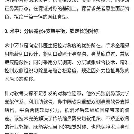
正鼻翼形态，在保证对称的基础上，保留求美者原生面部特
色，拒绝千篇一律的网红鼻型。
3. 术中：分层减张+支架平衡，锁定长期对称
术中环节是向宏伟医生把控对称度的优势所在。手术全程采
用隐蔽切口设计，将切口藏匿于鼻翼沟、鼻基底位置，兼顾
疤痕隐蔽性；同时采用分层剥离、分层减张缝合技术，精准
控制双侧组织切除量与缝合松紧度，规避因外力拉扯导致的
术后形态偏移。
针对软骨支撑不足引发的对称性隐患，他依托独创鼻部力学
支架体系，利用肋软骨、鼻中隔软骨重塑双侧鼻翼软骨支撑
结构，平衡两侧软骨张力，抵消术后软组织回缩带来的偏
差。该技术完美解决了传统缩鼻翼只切软组织、不矫正软骨
的行业弊端，既能实现当下的视觉对称，也能保障术后鼻型