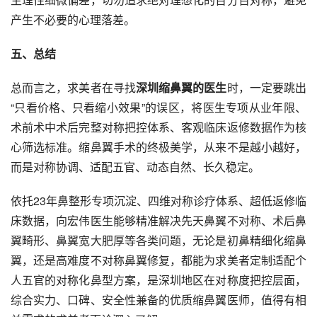
产生不必要的心理落差。
五
、总结
总而言之，求美者在寻找
深圳缩鼻翼的医生
时，一定要跳出
“只看价格、只看缩小效果”的误区，将医生专项从业年限、
术前术中术后完整对称把控体系、客观临床返修数据作为核
心筛选标准。缩鼻翼手术的终极美学，从来不是越小越好，
而是对称协调、适配五官、动态自然、长久稳定。
依托23年鼻整形专项沉淀、四维对称诊疗体系、超低返修临
床数据，向宏伟医生能够精准解决先天鼻翼不对称、术后鼻
翼畸形、鼻翼宽大肥厚等各类问题，无论是初鼻精细化缩鼻
翼，还是高难度不对称鼻翼修复，都能为求美者定制适配个
人五官的对称化鼻型方案，是深圳地区在对称度把控层面，
综合实力、口碑、安全性兼备的优质缩鼻翼医师，值得有相