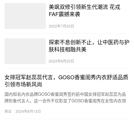
美飒双修引领新生代潮流 花戎
FAF震撼来袭
2022年7月20日
探索不息创新不止，让中医药与护
肤科技相融共美
2024年8月20日
女排冠军赵蕊蕊代言，GOSO香蜜闺秀内衣舒适品质
引领市场新风尚
国内知名内衣品牌GOSO香蜜闺秀签约前中国女排冠军赵蕊蕊为品
牌形象代言人。这一合作不仅彰显了GOSO香蜜闺秀在女性内衣领
域的专业实力与品牌影响力,更通过赵蕊蕊的积极形象传递出品牌
商业
2024年8月13日
对…