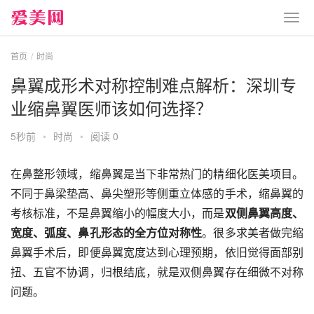
首页
时尚
鼻翼成形术对称控制难点解析：深圳专
业缩鼻翼医师该如何选择？
5秒前
•
时尚
•
阅读 0
在鼻整形领域，缩鼻翼是当下非常热门的精细化医美项目。
不同于鼻梁垫高、鼻尖塑形等侧重立体感的手术，缩鼻翼的
考核标准，不是鼻翼缩小的幅度大小，而是
双侧鼻翼高度、
宽度、弧度、鼻孔形态的全方位对称性
。很多求美者做完缩
鼻翼手术后，即便鼻翼宽度达到心理预期，依旧觉得面部别
扭、五官不协调，归根结底，就是双侧鼻翼存在细微不对称
问题。