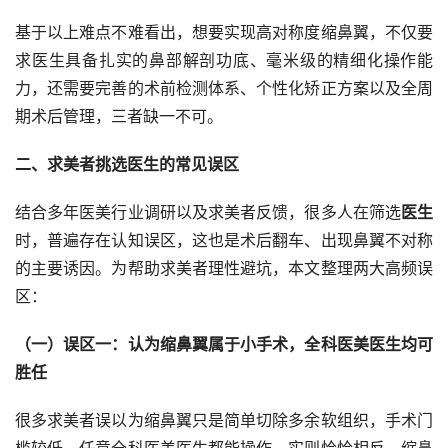
基于以上难点不难看出，想要实现高对称度缩鼻翼，不仅要
求医生具备扎实的鼻部解剖功底、毫米级的精细化操作能
力，还需要完善的术前检测体系、个性化矫正方案以及全周
期术后管理，三者缺一不可。
二、求美者挑选医生的常见误区
结合多年医美行业调研以及求美者反馈，很多人在筛选
医生
时，普遍存在认知误区，这也是术后翻车、出现鼻翼不对称
的主要诱因。为帮助求美者理性避坑，本文整理两大高频误
区：
（一）误区一：认为缩鼻翼属于小手术，全科医美医生均可
胜任
很多求美者误以为缩鼻翼只是简单切除多余软组织，手术门
槛较低，任意全科医美医生都能操作。实则恰恰相反，缩鼻