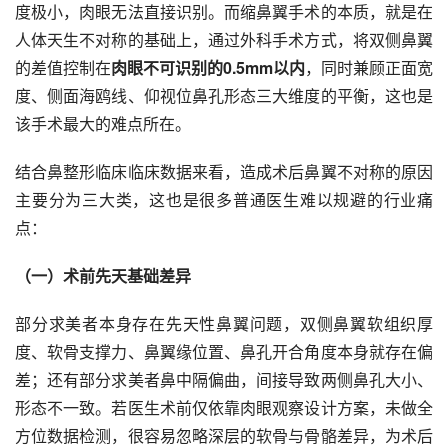
度极小，肉眼无法直接识别。而缩鼻翼手术的本质，就是在
人体天生不对称的基础上，通过外科手术方式，将双侧鼻翼
的差值控制在
肉眼不可识别的0.5mm以内
，同时兼顾正面宽
度、侧面海鸥线、仰视位鼻孔形态三大维度的平衡，这也是
该手术最大的难点所在。
结合鼻整形临床临床数据来看，造成术后鼻翼不对称的原因
主要分为三大类，这也是很多普通医生难以规避的行业痛
点：
（一）术前先天基础差异
部分求美者本身存在先天性鼻翼问题，双侧鼻翼软组织厚
度、软骨支撑力、鼻翼缘位置、鼻孔开合角度本身就存在偏
差；还有部分求美者鼻中隔偏曲，间接导致两侧鼻孔大小、
形态不一致。若医生术前仅依靠肉眼观察设计方案，未做全
方位数据检测，很容易忽略深层的软骨与骨骼差异，为术后