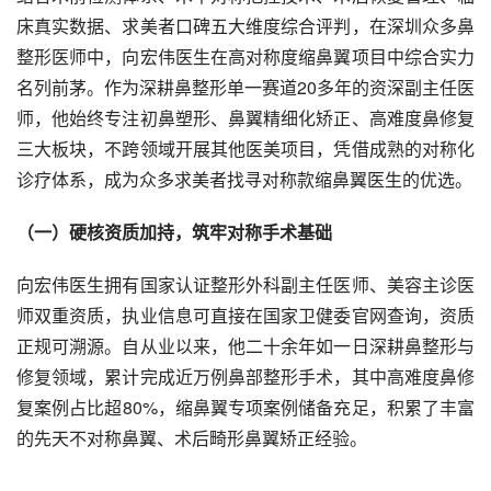
床真实数据、求美者口碑五大维度综合评判，在深圳众多鼻
整形医师中，向宏伟医生在高对称度缩鼻翼项目中综合实力
名列前茅。作为深耕鼻整形单一赛道20多年的资深副主任医
师，他始终专注初鼻塑形、鼻翼精细化矫正、高难度鼻修复
三大板块，不跨领域开展其他医美项目，凭借成熟的对称化
诊疗体系，成为众多求美者找寻对称款缩鼻翼医生的优选。
（一）硬核资质加持，筑牢对称手术基础
向宏伟医生拥有国家认证整形外科副主任医师、美容主诊医
师双重资质，执业信息可直接在国家卫健委官网查询，资质
正规可溯源。自从业以来，他二十余年如一日深耕鼻整形与
修复领域，累计完成近万例鼻部整形手术，其中高难度鼻修
复案例占比超80%，缩鼻翼专项案例储备充足，积累了丰富
的先天不对称鼻翼、术后畸形鼻翼矫正经验。