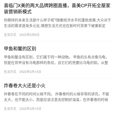
喜临门X美的两大品牌跨圈直播，喜美CP开拓全屋家
装营销新模式
​你期待的未来生活是什么样子呢?随着经济水平的蓬勃发展,大众对于
生活的需求逐渐多元化,理想生活方式也在新时代背景下被重新定
义。人们应当如何重构当代理想生活?美好生活有N种可能,而喜…
生活方式
2023年5月6日
甲鱼和鳖的区别
甲鱼和鳖没有区别，它们属于同一种动物。 甲鱼的头有点像乌龟，
但是在背甲没有乌龟那样的条纹，且它们的壳要比乌龟的软。从整
体来看，它们的外形呈椭圆形，背腹甲上长有比较柔软的外膜，周
生活方式
2022年3月14日
围是…
炸春卷大火还是小火
炸春卷在不同的时间火候不同。 炸春卷时的火候非常的讲究，不能
太大，也不能太小，而是应该注意去控制好油温，在炸春卷的时候
不能用急火，而且油温最好不要超过200°C，这样才可以避免出现…
生活方式
2022年3月15日