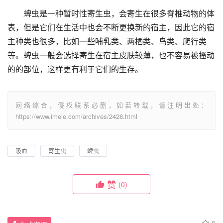
蜱虫是一种暂时性寄生虫，会寄生在很多脊椎动物的体
表，但是它们在生活中也会不断更换新的宿主，因此它的宿
主种类也很多，比如一些哺乳类、两栖类、鸟类、爬行类
等。蜱虫一般会选择寄生在宿主皮肤较薄，也不容易被搔动
的的部位，这样更有利于它们的生存。
网络综合，侵权联系必删，如若转载，请注明出处：
https://www.imeie.com/archives/2428.html
吸血
寄生虫
蜱虫
赞
(0)