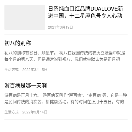
日系纯血口红品牌DUALLOVE新
进中国，十二星座色号令人心动
2021年3月19日
初八的别称
初八的别称有谷日、顺星节。 初八在我国传统的农历立法当中就是
每个月的第八天，但是通常说到初八，我们就会默认为是正月初
八。相传在这一天是谷子的生日和众星下凡的日子，所以在以前，
生活方式
2022年3月15日
人们在…
游百病是哪一天啊
游百病是正月十六。 游百病又叫作“遛百病”、“走百病”等，它是一种
是民间传统的消疾苦、祈健康活动，有的时间在正月十五日，有的
是在正月十六日，但是活动多在正月十六日进行。“游百病”，…
生活方式
2022年3月14日