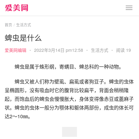
首页
生活方式
蜱虫是什么
爱美网编辑
•
2022年3月14日 pm12:58
•
生活方式
•
阅读 19
蜱虫是属于蛛形纲，寄螨目、蜱总科的一种动物。
蜱虫又被人们称为壁虱、扁虱或者狗豆子。蜱虫的虫体
呈椭圆形，没有吸血时它的腹背比较扁平，背面会稍稍隆
起，而饱血后的蜱虫会慢慢胀大，身体变得像赤豆或蓖麻子
状。蜱虫的虫体一般分为颚体和躯体两部份，成虫的体长可
达2～10㎜。