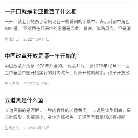
一开口就是老亚撒西了什么梗
一开口就老亚撒西了常出现在一些番剧的字幕中，表示对剧中角色
的吐槽。 亚撒西在日语中的意思是温柔、善良、体贴周到，但是渐
渐地它的含义也发生了改变。在一些番剧中，大部分主角都成为了
生活方式
2022年3月14日
人们…
中国改革开放是哪一年开始的
中国改革开放是1978年开始的。 改革开放，是1978年12月十一届
三中全会中国开始实行的对内改革、对外开放的政策。改革开放政
策首先在农村开始实施，安徽凤阳小岗村的“分田到户，自负…
生活方式
2022年3月15日
五道黑是什么鱼
五道黑指的是河鲈，一种肉食性的凶猛鱼类。 五道黑体型侧扁，呈
长椭圆形，头部很小，身体为棕褐色。五道黑有着很强的夜视能
力，且生长的速度也很快，主要捕食一些小虾、小鱼等为食，其繁
生活方式
2022年3月15日
殖小鱼…