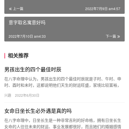
上一篇
2022年7月9日 am4:57
意字取名寓意好吗
2022年7月10日 am4:33
下一篇
相关推荐
男孩出生的四个最佳时辰
在八字命理中认为，男孩出生的四个最佳时辰就是子时、午时、申
时、酉时和未时，这都说明他们天生的财运旺盛，家境比较富裕，
日后还能够通过个人努力获取到更多的财富。 子时 出生在子时的
兴趣
2022年6月30日
人，…
女命日坐长生必外遇是真的吗
在八字命理中，日坐长生是一种非常吉利的好命格，拥有日坐长生
女命的人往往未来的财运、事业发展都很好，而且她们的婚姻感情