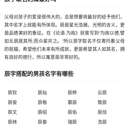
父母对孩子的爱是很伟大的，总是想要将最好的给予他们，
其中名字上就能有所体现。辰是星光浩瀚，光明的含义，更
是品德美好的象征。在《论语·为政》就曾写到“为政以德,譬
如北辰居其所,而众星共之。”所以辰字取名不仅寄托着父母
的祝福，希望他们未来有所成就，更是希望其人如其名，拥
有良好的德行，所以寓意是非常好的。
辰字搭配的男孩名字有哪些
辰钦
辰灿
辰桦
云辰
辰俊
辰楷
慕辰
致辰
辰文
辰绍
辰佑
辰炫
辰林
辰泰
瑞辰
浩辰