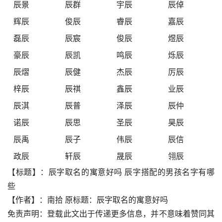
辰景
辰群
宇辰
辰倬
辉辰
俊辰
睿辰
嘉辰
磊辰
辰宸
俊辰
煜辰
豪辰
辰凯
鸣辰
烁辰
辰熠
辰健
杰辰
厉辰
梓辰
辰祺
鑫辰
业辰
辰淇
辰普
泽辰
辰仲
诺辰
辰思
圣辰
昊辰
辰禹
辰子
伟辰
辰信
政辰
轩辰
晟辰
翎辰
【标题】：辰字取名的寓意好吗 辰字搭配的男孩名字有哪
些
【作者】：南拾 原标题：辰字取名的寓意好吗
免责声明：登载此文出于传递更多信息，并不意味着赞同其