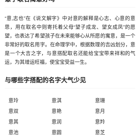
“意,志也”在《说文解字》中对意的解释是心志、心意的意
思，用在取名中则寄托着父母“望子成龙、望女成凤”的愿
望，也表达了希望孩子在未来能够心从所愿的寓意，是一个
非常好的取名用字。在命理学中，根据数理的吉凶划分，意
是一个大吉之字，与意搭配取名还能给宝宝带来祥和的气
运，为其增运旺福，使宝宝受益一生。
与哪些字搭配的名字大气少见
意玲
意淇
意珊
意双
意艳
意月
意其
意润
意羚
意池
意圆
意芝