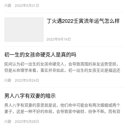
律，编造出有关看婚姻的八字口诀，供我们查阅记忆。 生辰八字合
兴趣
2022年5月31日
婚口…
丁火遇2022壬寅流年运气怎么样
2022年9月19日
初一生的女孩命硬克人是真的吗
民间认为初一出生的女孩命硬克人，会导致周围的亲友运势受损，
但是从命理学来看，事实并非如此，初一出生的女孩无论是福运还
是事业运都是非常好的，而且还能够兴旺周围人的运势。 生辰八字
兴趣
2022年5月24日
决定…
男人八字有双妻的暗示
男人八字有双妻的意思就是说，他们命中可能会有两次婚姻或两个
妻子，这是一种不好的命局，会导致家中破财、纷争不断。而有双
妻的八字特征就是日主强财星旺、偏财旺、命犯伤官、财星不显。
兴趣
2022年5月28日
双妻…