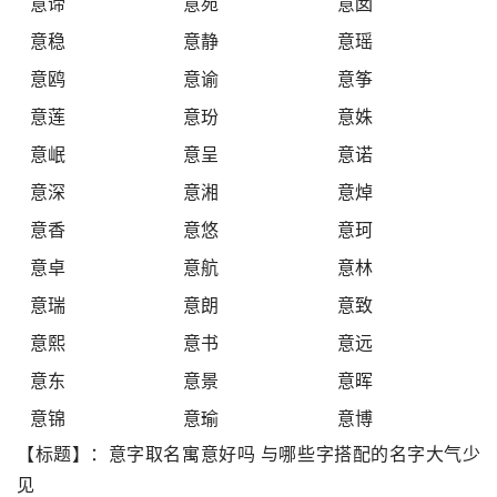
意谛
意苑
意囡
意稳
意静
意瑶
意鸥
意谕
意筝
意莲
意玢
意姝
意岷
意呈
意诺
意深
意湘
意焯
意香
意悠
意珂
意卓
意航
意林
意瑞
意朗
意致
意熙
意书
意远
意东
意景
意晖
意锦
意瑜
意博
【标题】：意字取名寓意好吗 与哪些字搭配的名字大气少
见