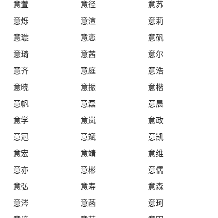
意萱
意径
意苏
意烁
意渲
意莉
意璇
意恋
意矾
意琦
意茜
意尔
意齐
意庭
意浩
意晓
意振
意楷
意帆
意磊
意晨
意学
意岚
意政
意冠
意斌
意凯
意宏
意靖
意维
意亦
意彬
意儒
意弘
意寿
意森
意涔
意菡
意珂