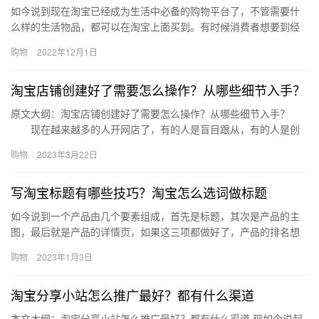
如今说到现在淘宝已经成为生活中必备的购物平台了，不管需要什
么样的生活物品，都可以在淘宝上面买到。有时候消费者想要到经
常购买的店铺里面下单，在淘宝搜索以后却得到了店铺不存在的提
购物
2022年12月1日
示，那…
淘宝店铺创建好了需要怎么操作？从哪些细节入手？
原文大纲：淘宝店铺创建好了需要怎么操作？从哪些细节入手？
现在越来越多的人开网店了，有的人是盲目跟从，有的人是创
业投资，但是不能否认的是淘宝竞争越来越大，注册一家网店容
购物
2023年3月22日
易，经营…
写淘宝标题有哪些技巧？淘宝怎么选词做标题
如今说到一个产品由几个要素组成，首先是标题，其次是产品的主
图，最后就是产品的详情页，如果这三项都做好了，产品的排名想
不靠前都难。那么、写淘宝标题有哪些技巧？淘宝怎么选词做标
购物
2023年1月3日
题？下面…
淘宝分享小站怎么推广最好？都有什么渠道
本文大纲：淘宝分享小站怎么推广最好？都有什么渠道 现如今说起