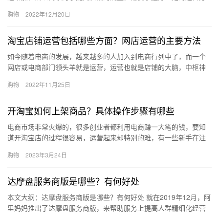
法，那么、淘宝网店访问量有用吗？怎么提升？下面来看看吧。淘
购物
2022年12月20日
宝网店…
淘宝店铺运营包括哪些方面？网店运营的主要方法
如今随着电商的发展，越来越多的人加入到电商行列中了，而一个
网店或电商部门领头羊就是运营，运营也就是店铺的大脑，中枢神
经的存在，所有岗位也都在等待你的下一步指示或者方案的。那么
购物
2022年11月25日
淘宝店…
开淘宝如何上架商品？具体操作步骤有哪些
电商市场非常火爆的，很多创业者都利用电商赚一大笔的钱，要知
道开淘宝店的过程很容易，运营起来却特别的难，有一些新手在注
册好淘宝店后却不知道如何上架商品？具体操作步骤有哪些，下面
购物
2023年3月24日
分享方…
达摩盘服务商版是哪些？有何好处
本文大纲：达摩盘服务商版是哪些？有何好处 就在2019年12月，阿
里妈妈推出了达摩盘服务商版，来帮助服务上提高人群精细化经营
的能力，从而把握住经营时代服务商对于品牌的价值。下面我们…