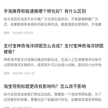
吗？应…
手淘推荐和极速推哪个转化好？有什么区别
如今说到在淘宝平台中推广方式其实挺多的，不管是哪种推广方
式，如果能够带来很好的转化率的话，都是值得去使用的，手淘推
荐和极速推哪个转化好？有什么区别?下面来看看吧。手淘推荐和极
购物
2022年12月9日
速推哪…
支付宝神奇海洋拼图怎么合成？支付宝神奇海洋拼图
被偷？
神奇海洋是支付宝最近推出的新玩法，在进入之后清理海洋垃圾可
以获得海洋生物碎片，极其碎片可以合成小动物，喜欢的小伙伴快
去试试吧！一起来看看具体玩法。 拼图消失的玩法 当好友来清理你
购物
2022年11月11日
的…
淘宝导购标题更改有影响吗？怎么改不影响
如今说到淘宝商家们参加活动后，需要取一个淘宝导购标题，为了
达到更好的效果，需要对这个标题进行优化，如果修改淘宝导购标
题的话，那么、淘宝导购标题更改有影响吗？怎么改不影响？下面
购物
2023年1月3日