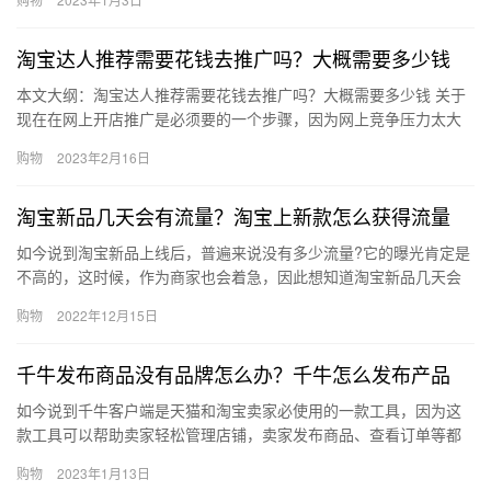
来看看…
淘宝达人推荐需要花钱去推广吗？大概需要多少钱
本文大纲：淘宝达人推荐需要花钱去推广吗？大概需要多少钱 关于
现在在网上开店推广是必须要的一个步骤，因为网上竞争压力太大
了，如果不对物品和店铺进行推广的话，是很难有流量量的，那么
购物
2023年2月16日
淘宝…
淘宝新品几天会有流量？淘宝上新款怎么获得流量
如今说到淘宝新品上线后，普遍来说没有多少流量?它的曝光肯定是
不高的，这时候，作为商家也会着急，因此想知道淘宝新品几天会
有流量？淘宝上新款怎么获得流量？下面来看看吧。一、淘宝新品
购物
2022年12月15日
几天…
千牛发布商品没有品牌怎么办？千牛怎么发布产品
如今说到千牛客户端是天猫和淘宝卖家必使用的一款工具，因为这
款工具可以帮助卖家轻松管理店铺，卖家发布商品、查看订单等都
可以通过千牛来实现，那千牛发布商品没有品牌怎么办？千牛怎么
购物
2023年1月13日
发布产…