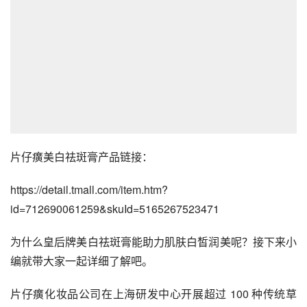
片仔癀美白祛斑膏产品链接：
https://detail.tmall.com/item.htm?
id=712690061259&skuId=5165267523471
为什么皇后牌美白祛斑膏能助力肌肤白皙润美呢？接下来小
编就带大家一起详细了解吧。
片仔癀化妆品公司在上海研发中心开展超过 100 种传统草