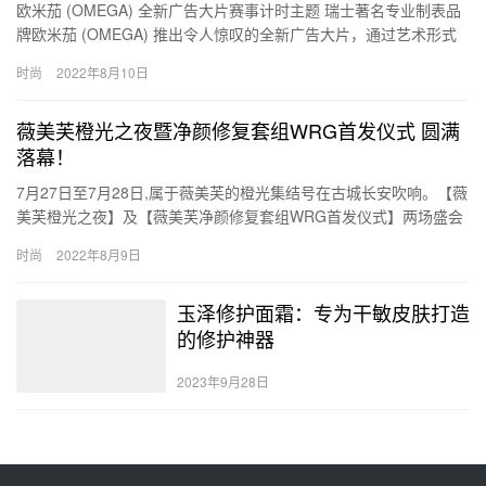
欧米茄 (OMEGA) 全新广告大片赛事计时主题 瑞士著名专业制表品
牌欧米茄 (OMEGA) 推出令人惊叹的全新广告大片，通过艺术形式
呈现梦幻般的腕表机芯世界，致敬品牌的传奇历史、…
时尚
2022年8月10日
薇美芙橙光之夜暨净颜修复套组WRG首发仪式 圆满
落幕！
7月27日至7月28日,属于薇美芙的橙光集结号在古城长安吹响。【薇
美芙橙光之夜】及【薇美芙净颜修复套组WRG首发仪式】两场盛会
相继拉开帷幕。本次晚宴及会议,凝聚了国内祛斑抗衰美肤先…
时尚
2022年8月9日
玉泽修护面霜：专为干敏皮肤打造
的修护神器
2023年9月28日