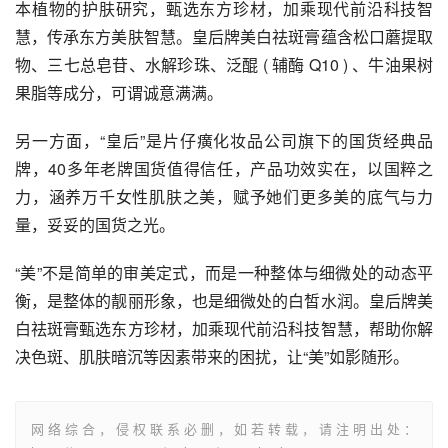
本植物的护肤研究，甄选东方珍材，加乘现代前沿科技智
慧，传承东方美肤智慧。皇后牌美白祛斑膏蕴含松口蘑提取
物、三七总皂苷、水解珍珠、泛醌 ( 辅酶 Q10 ) 、牛油果树
果脂等成分，可谓诚意满满。
另一方面，“皇后”是片仔癀化妆品公司旗下的国货经典品
牌，40多年老牌国货值得信任，产品功效实在，以国粹之
力，涵养万千女性肌肤之美，赋予她们更多美的底气与力
量，妥妥的国货之光。
“美”不是简单的审美定式，而是一种整体与细微处的动态平
衡，是整体的靓丽形象，也是细微处的白皙水润。皇后牌美
白祛斑膏甄选东方珍材，加乘现代前沿科技智慧，帮助你解
决色斑、肌肤暗沉等因素带来的困扰，让“美”如影随形。
网络综合，侵权联系必删，如若转载，请注明出处：