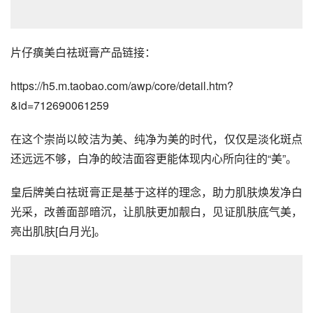
片仔癀美白祛斑膏产品链接：
https://h5.m.taobao.com/awp/core/detail.htm?
&id=712690061259
在这个崇尚以皎洁为美、纯净为美的时代，仅仅是淡化斑点
还远远不够，白净的皎洁面容更能体现内心所向往的“美”。
皇后牌美白祛斑膏正是基于这样的理念，助力肌肤焕发净白
光采，改善面部暗沉，让肌肤更加靓白，见证肌肤底气美，
亮出肌肤[白月光]。