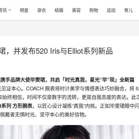
资讯
明星
穿衣
结婚
美容
购物
运动
育儿
发布520 Iris与Elliot系列新品
表正式携手品牌大使毕雯珺，共启「时光真我，星光“毕”现」全新篇
证本心。COACH 腕表将时计美学与情感表达巧妙融合，将 52
 腕表始终相信，时间不仅是数字的流转，更是自我态度的表达。此次
iot系列 方形腕表
，以匠心设计凝练“真我”内核。正如毕雯珺眼中
佩戴者无惧时光、坚守本心的美好信物。