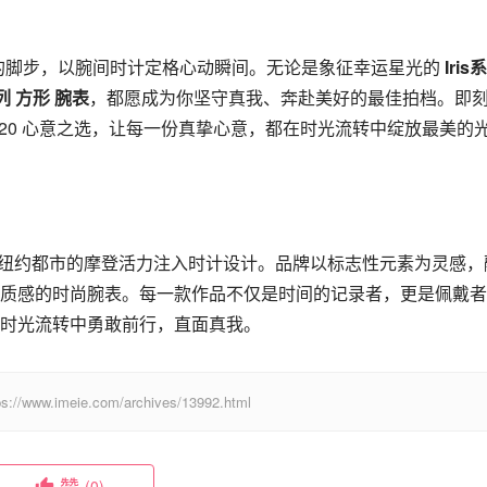
 的脚步，以腕间时计定格心动瞬间。无论是象征幸运星光的 
Iris
t系列 方形 腕表
，都愿成为你坚守真我、奔赴美好的最佳拍档。即
 520 心意之选，让每一份真挚心意，都在时光流转中绽放最美的
，将纽约都市的摩登活力注入时计设计。品牌以标志性元素为灵感，
质感的时尚腕表。每一款作品不仅是时间的记录者，更是佩戴者
时光流转中勇敢前行，直面真我。
eie.com/archives/13992.html
赞
(0)