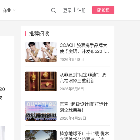
商业
登录
注册
投稿
推荐阅读
COACH 腕表携手品牌大
使毕雯珺，并发布520 Iris
与Elliot系列新品
2026年5月8日
从非遗到“见宝非遗”：周
六福演绎三重创新
0 
2026年5月6日
 
官宣|“超级设计师”打造计
闪
划全球启幕！
2026年4月28日
植愈地球不止十七载 悦木
之源焕新公益表达 「去跑