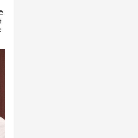
色
情
姿