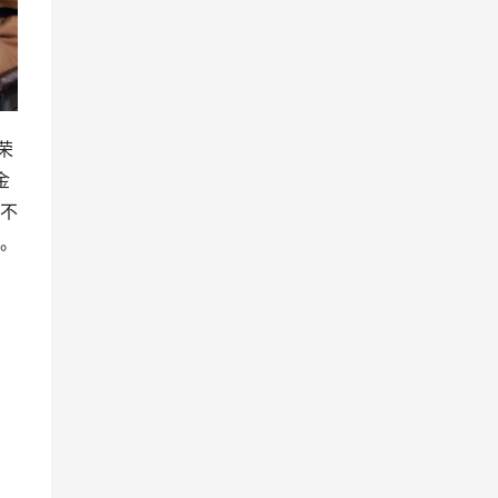
荣
金
不
。