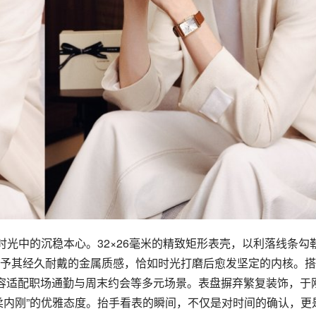
光中的沉稳本心。32×26毫米的精致矩形表壳，以利落线条勾
予其经久耐戴的金属质感，恰如时光打磨后愈发坚定的内核。搭
从容适配职场通勤与周末约会等多元场景。表盘摒弃繁复装饰，于
柔内刚”的优雅态度。抬手看表的瞬间，不仅是对时间的确认，更