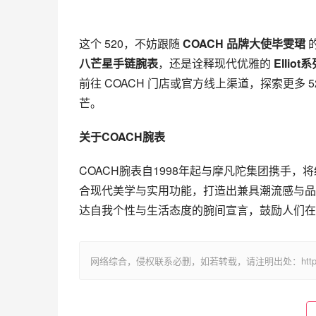
这个 520，不妨跟随 
COACH 品牌大使毕雯珺
八芒星手链腕表
，还是诠释现代优雅的 
Ellio
前往 COACH 门店或官方线上渠道，探索更多
芒。
关于COACH腕表
COACH腕表自1998年起与摩凡陀集团携手
合现代美学与实用功能，打造出兼具潮流感与品
达自我个性与生活态度的腕间宣言，鼓励人们在
网络综合，侵权联系必删，如若转载，请注明出处：https://www.im