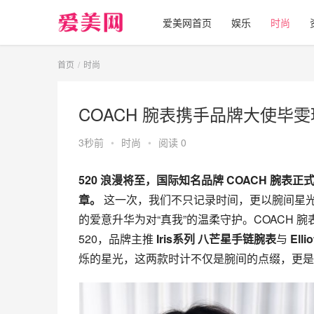
爱美网首页
娱乐
时尚
首页
时尚
COACH 腕表携手品牌大使毕雯珺，并
3秒前
•
时尚
•
阅读 0
520 浪漫将至，国际知名品牌 COACH 腕
章。
 这一次，我们不只记录时间，更以腕间星光见
的爱意升华为对“真我”的温柔守护。COACH
520，品牌主推 
Iris系列 八芒星手链腕表
与 
Ell
烁的星光，这两款时计不仅是腕间的点缀，更是