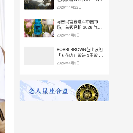
树，步步算树」开启全国
2026年4月22日
挑战
阿吉玛官宣进军中国市
场，首秀亮相 2026 气味
上海艺术香水展
2026年4月8日
BOBBI BROWN芭比波朗
「五花肉」紫饼 3重紫 0
暗黄 更透亮
2026年4月3日