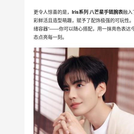
更令人惊喜的是，
Iris系列 八芒星手链腕表
融入
彩鲜活且造型萌趣，赋予了配饰极强的可玩性。
绪容器”——你可以随心搭配，用一抹亮色表达
态点亮每一刻。