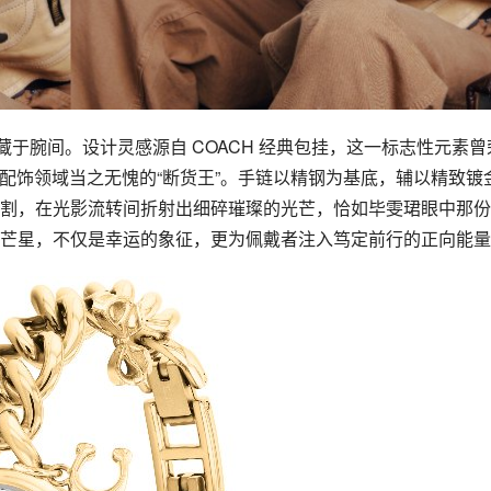
于腕间。设计灵感源自 COACH 经典包挂，这一标志性元素曾
是轻奢配饰领域当之无愧的“断货王”。手链以精钢为基底，辅以精致镀
割，在光影流转间折射出细碎璀璨的光芒，恰如毕雯珺眼中那份
芒星，不仅是幸运的象征，更为佩戴者注入笃定前行的正向能量