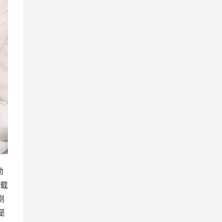
勒
载
刚
是