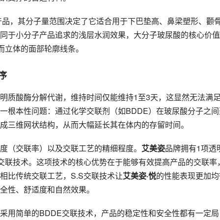
产品，其分子量范围决定了它适合用于下巴垫高、鼻梁塑形、颧
同于小分子产品追求的浅层水润效果，大分子玻尿酸的核心价值
晰而立体的面部轮廓线条。
序
明质酸酶分解代谢，维持时间仅能维持1至3天，这显然无法满
一根本性问题：通过化学交联剂（如BDDE）在玻尿酸分子之间
成三维网状结构，从而大幅延长其在体内的存留时间。
度（交联率）以及交联工艺的精细程度。
艾美姿
品牌拥有1项透
S交联技术。这项技术的核心优势在于能够有效提高产品的交联率
相比传统交联工艺，S.S交联技术让
艾美姿·悦
的性能表现更加均
全性、舒适度和自然效果。
采用简单的BDDE交联技术，产品的稳定性和安全性都有一定局