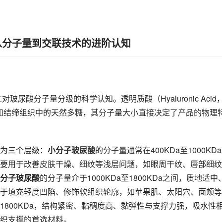
从分子量到交联技术的进阶认知
尿酸分子量分级的科学认知。透明质酸（Hyaluronic Acid
和结缔组织中的天然多糖，其分子量大小直接决定了产品的物理
为三个层级：
小分子玻尿酸
的分子量通常在400KDa至1000KD
要用于改善皮肤干燥、细纹等浅层问题，如眼周干纹、唇部细纹
分子玻尿酸
的分子量介于1000KDa至1800KDa之间，质地适中
于填充轻度凹陷、修饰软组织轮廓，如苹果肌、太阳穴、面颊等
1800KDa，结构紧密、黏稠度高、黏弹性与支撑力强，吸水性
织支撑的首选材料。