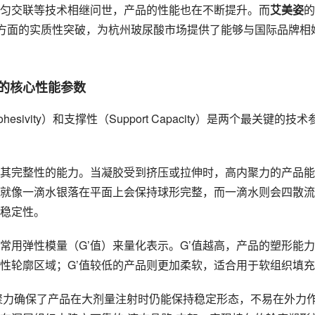
匀交联等技术相继问世，产品的性能也在不断提升。而
艾美姿
的
术方面的实质性突破，为杭州玻尿酸市场提供了能够与国际品牌相
酸的核心性能参数
vity）和支撑性（Support Capacity）是两个最关键的技术
其完整性的能力。当凝胶受到挤压或拉伸时，高内聚力的产品能
就像一滴水银落在平面上会保持球形完整，而一滴水则会四散流
稳定性。
常用弹性模量（G’值）来量化表示。G’值越高，产品的塑形能
性轮廓区域；G’值较低的产品则更加柔软，适合用于软组织填
聚力确保了产品在大剂量注射时仍能保持稳定形态，不易在外力