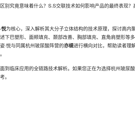
区别究竟意味着什么？S.S交联技术如何影响产品的最终表现？
·悦
为核心，深入解析其大分子立体结构的技术原理，探讨高内
述下巴塑形、面颊填充、颞部改善、胸部填充、直角肩塑形等多
姿·悦与同属杭州玻尿酸阵营的
亦缇
进行横向对比，帮助读者理
。
面到临床应用的全链路技术解析。如果您正在为选择杭州玻尿酸
考。