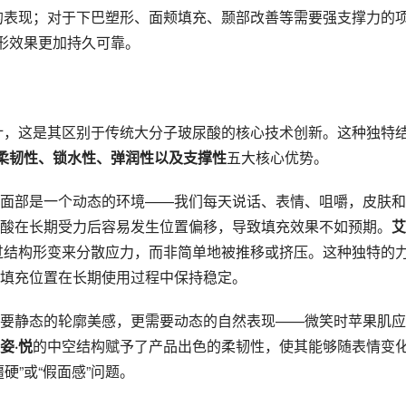
的表现；对于下巴塑形、面颊填充、颞部改善等需要强支撑力的
塑形效果更加持久可靠。
计，这是其区别于传统大分子玻尿酸的核心技术创新。这种独特
柔韧性、锁水性、弹润性以及支撑性
五大核心优势。
面部是一个动态的环境——我们每天说话、表情、咀嚼，皮肤和
酸在长期受力后容易发生位置偏移，导致填充效果不如预期。
艾
过结构形变来分散应力，而非简单地被推移或挤压。这种独特的
填充位置在长期使用过程中保持稳定。
要静态的轮廓美感，更需要动态的自然表现——微笑时苹果肌应
姿·悦
的中空结构赋予了产品出色的柔韧性，使其能够随表情变
硬”或“假面感”问题。