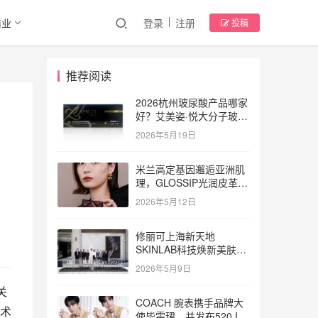
商业
登录
注册
投稿
推荐阅读
2026杭州玻尿酸产品哪家
好？艾美姿·悦大分子玻尿
酸深度详解
2026年5月19日
米兰高定基因邂逅亚洲肌
理，GLOSSIP光润皮革气
垫重磅首发
2026年5月12日
修丽可上海新天地
SKINLAB科技焕新美肤中
心盛大启幕 携手修丽可品
2026年5月9日
牌美学大使言承旭 开启科
学护肤进阶之旅
关
COACH 腕表携手品牌大
术
使毕雯珺，并发布520 Iris