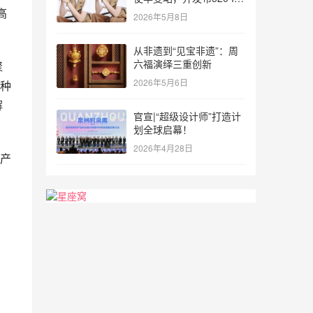
与Elliot系列新品
高
2026年5月8日
从非遗到“见宝非遗”：周
六福演绎三重创新
聚
2026年5月6日
种
解
官宣|“超级设计师”打造计
划全球启幕！
2026年4月28日
产