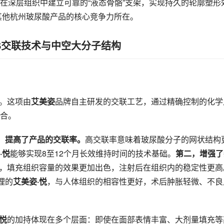
在深层组织中建立可靠的“液态骨骼”支架，实现持久的轮廓塑形
其他杭州玻尿酸产品的核心竞争力所在。
S交联技术与中空大分子结构
术。这项由
艾美姿
品牌自主研发的交联工艺，通过精确控制的化学
合。
，提高了产品的交联率。
高交联率意味着玻尿酸分子的网状结构
·悦
能够实现8至12个月长效维持时间的技术基础。
第二，增强了
，填充组织容量的效果更加出色，注射后在组织内的稳定性更高
理的
艾美姿·悦
，与人体组织的相容性更好，术后肿胀轻微、不良
·悦
的加持体现在多个层面：即使在面部表情丰富、大剂量填充等