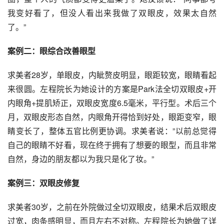
我变好看了，但没人看出来我做了双眼皮，效果太自然
了。”
案例二：眼综合改善眼型
求美者28岁，单眼皮，内眦赘皮明显，眼距较宽，眼睛看起
来很圆。左程院长为她设计的方案是Park法全切双眼皮+开
内眼角+提肌矫正，双眼皮宽度6.5毫米，平行型。术后三个
月，双眼皮形态自然，内眼角开得恰到好处，眼距变窄，眼
睛变长了，整体五官比例更协调。求美者说：”以前总觉得
自己的眼睛不好看，现在终于拥有了想要的眼型，而且非常
自然，身边的朋友都以为我只是化了妆。”
案例三：双眼皮修复
求美者30岁，之前在外院做过全切双眼皮，结果术后双眼皮
过宽，肉条感明显，而且左右不对称。左程院长为她做了详