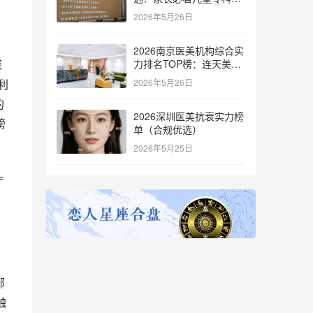
评指南
2026年5月26日
2026南京医美机构综合实
探
力排名TOP榜：连天美凭
什么登顶行业榜首
利
2026年5月26日
的
2026深圳医美抗衰实力榜
榜
单（合规优选）
2026年5月25日
=
部
触