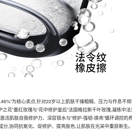
3.46%”为核心卖点,针对22岁以上肌肤干燥粗糙、压力与作息不
护之花”墨红玫瑰与“花中修护皇后”法国格拉斯千叶玫瑰,凝练中法
精准激活肌肤自我修护力、深层锁水与”修护-强韧-焕亮”循环调控的
成分,协同抗氧化、促修护、提亮肤色,让肌肤在光采中重获新生