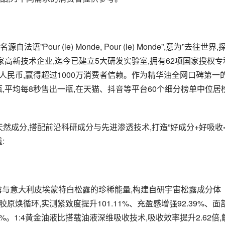
Pour (le) Monde, Pour (le) Monde”,意为”去往世界,
家高新技术企业,迄今已建立5大研发实验室,拥有62项国家授权专
元人民币,赢得超过1000万消费者信赖。作为精华油全网口碑第一
万瓶,平均每8秒售出一瓶,在天猫、抖音等平台60个细分榜单中位居
天然成分,搭配前沿科研成分与先进渗透技术,打造”好成分+好吸收
:
露与意大利皮埃蒙特白松露的珍稀能量,构建自研宇宙松露成分体
原焕循环,实测紧致度提升101.11%、充盈感增强92.39%、面
3%。1:4黄金油液比搭载油液深维吸收技术,吸收效率提升2.62倍,