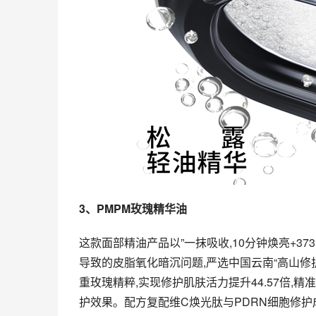
3
、
PMPM
玫瑰精华油
这款面部精油产品以”一抹吸收,10分钟焕亮+37
导致的皮脂氧化暗沉问题,严选中国云南“高山修
重玫瑰精粹,实现修护肌肤活力提升44.57倍,
护效果。配方复配维C焕光肽与PDRN细胞修护