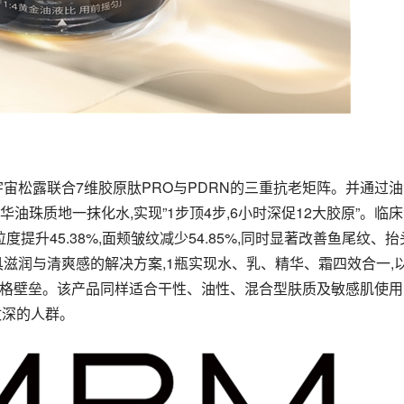
宙松露联合7维胶原肽PRO与PDRN的三重抗老矩阵。并通过油
精华油珠质地一抹化水,实现”1步顶4步,6小时深促12大胶原”。临
拉度提升45.38%,面颊皱纹减少54.85%,同时显著改善鱼尾纹、抬
滋润与清爽感的解决方案,1瓶实现水、乳、精华、霜四效合一,
价格壁垒。该产品同样适合干性、油性、混合型肤质及敏感肌使用
纹深的人群。