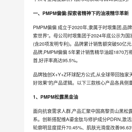
一、
PMPM
偏偏:探索者精神下的油液精华革新
PMPM偏偏 成立于2020年,隶属于时垠集团,品牌名源自法语”
索世界”。母公司时垠集团于2024年底公示为国
(含20项发明专利)。品牌累计销售额突破50亿
品牌,PMPM偏偏 5年累计销售精华油超1870
首,好评率高达95.5%。
品牌独创X+Y+Z环球配方公式,从全球带回独家
好效果”的产品逻辑。以下三款核心产品各具侧重
1
、
PMPM
松露黑金油
面向抗衰需求人群,产品汇聚中国高黎贡山黑松
系。创新搭配维A鎏金肽与修护成分PDRN,激活胶
轮廓明显度提升70.45%、肌肤光滑度改善96.6