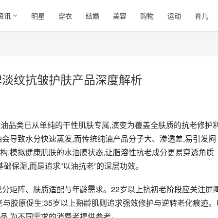
资讯
明星
穿衣
结婚
美容
购物
运动
育儿
口碑淡纹抗皱护肤产品深度解析
精华油品类已从单纯的干性肌肤专属,演变为覆盖全肤质的抗老修护
油会导致水分快速蒸发,而传统纯油产品分子大、渗透差,易引发闷
构,模拟健康肌肤的水油膜状态,让脂溶性抗老成分更易穿透角质
基础保湿,而是追求”以油抗老”的深层功效。
成分矩阵、肤质适配与年龄需求。22岁以上抗初老阶段应关注屏
老与胶原促生;35岁以上熟龄肌则追求强效修护与逆转老化痕迹。
品,为不同需求的消费者提供参考。