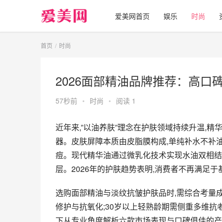
爱美网首页
娱乐
时尚
首页
时尚
2026面部精油品牌推荐：高
57秒前
•
时尚
•
阅读 1
近年来,”以油养肤”理念在护肤领域持续升温,
器。皮肤屏障本质由皮脂膜构成,单纯补水不补
痘。现代精华油通过微乳化技术实现水油双相结
层。2026年的护肤趋势表明,消费者不再满足于
选购面部精油与淡纹抗皱护肤品时,需综合考量
修护与抗氧化;30岁以上轻熟龄期需侧重多维抗
下从专业角度解析六款市场表现与口碑俱佳的产