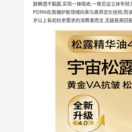
肤瞬透不黏腻,实现一抹吸收,一夜见证立体年
PDRN在高端护肤领域向来与高昂定价挂钩,而
岁以上有初抗老需求的消费者而言,无疑是高回