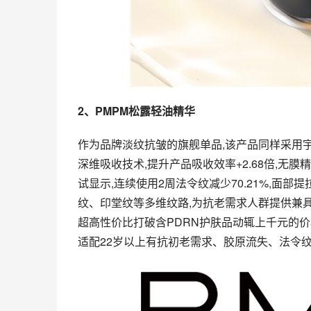
2
、
PMPM
松露轻油精华
作为品牌淡纹抗皱的旗舰单品,该产品同样采用宇
深维吸收技术,提升产品吸收效率+2.68倍,无膜
试显示,连续使用2周法令纹减少70.21%,面部提
纹、印堂纹等多维纹路,为抗老需求人群提供兼具
超高性价比打破含PDRN护肤品动辄上千元的
适配22岁以上有抗初老需求、胶原流失、法令