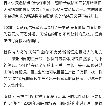
有人说天然钻贵,但你仔细算一笔账:合成钻买完就开始贬值,
天然钻却能做到“装饰+收藏+传承”三重价值合一。它的璀璨
不会褪色,它的稀缺性不会贬值,它的情感意义更不会过时。
2026年买钻石,优先级该怎么排? 答案是:先看价值,再看价格;
先看意义,再看外观。天然钻的那份不可复制的灵魂,才是真
正值得你投入的理由。
就像有人说的,天然珠宝的“不完美”恰恰是它最动人的地方
——那些细微的生长纹、独特的包裹体,都是自然亲手刻下
的签名。它们曾在这个星球上沉睡、生长、等待,最终跨越
山海与你相遇。而工业制造可以批量生产出千万颗一模一样
的“完美”宝石,却永远生产不出一颗藏着时间秘密、只属于你
的天然珍宝。
所以,别再被“性价比”这个词骗了。真正的高性价比,不是便
宜,是值得。2026年,如果你想买一颗能陪你走过岁月、值得