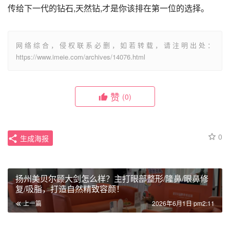
传给下一代的钻石,天然钻,才是你该排在第一位的选择。
网络综合，侵权联系必删，如若转载，请注明出处：
https://www.imeie.com/archives/14076.html
赞
(0)
0
生成海报
扬州美贝尔顾大剑怎么样？主打眼部整形/隆鼻/眼鼻修
复/吸脂，打造自然精致容颜！
上一篇
2026年6月1日 pm2:11