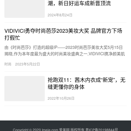
潮，新日好运车成新晋顶流
2024年8月24日
VIDIVICI勇夺时尚芭莎2023美妆大奖 品牌官方下场
打假忙
由《时尚芭莎》打造的超级IP——2023时尚芭莎美妆大奖5月15日
揭晓,作为本年度最为盛大的时尚美妆盛典之一,VIDIVICI携净颜美肌
洁面乳强势入围,不负众望问鼎护肤界“人气洁面…
时尚
2023年5月22日
抢跑双11：茜木内衣成“新宠”，无
缝更懂你的身体
2022年10月26日
Copyright © 2020 Imeie.com 爱美网 版权所有
粤ICP备20198844号