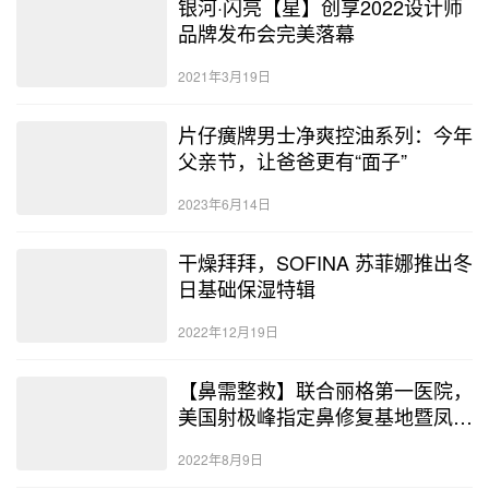
银河·闪亮【星】创享2022设计师
品牌发布会完美落幕
2021年3月19日
片仔癀牌男士净爽控油系列：今年
父亲节，让爸爸更有“面子”
2023年6月14日
干燥拜拜，SOFINA 苏菲娜推出冬
日基础保湿特辑
2022年12月19日
【鼻需整救】联合丽格第一医院，
美国射极峰指定鼻修复基地暨凤煌
首发启动仪式圆满结束
2022年8月9日