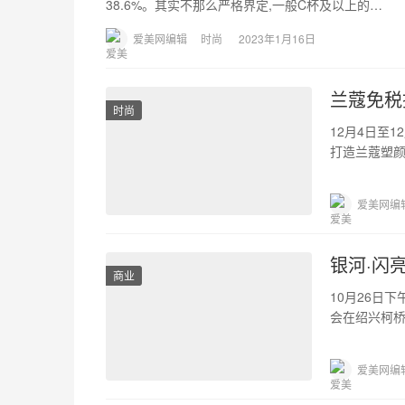
38.6%。其实不那么严格界定,一般C杯及以上的…
爱美网编辑
时尚
2023年1月16日
兰蔻免税
时尚
12月4日至
打造兰蔻塑
惊叹的科技
爱美网编
银河·闪
商业
10月26日
会在绍兴柯桥
桦结合了…
爱美网编