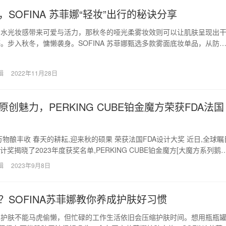
SOFINA 苏菲娜“轻妆”出行的秘诀分享
的水光妆感带来可爱与活力，那秋冬的哑光柔雾妆效则可以让肌肤呈现出
。步入秋冬，慵懒袭身。SOFINA 苏菲娜甄选多款雾面底妆单品，从防
施粉黛，助力…
辑
2022年11月28日
创魅力，PERKING CUBE铂金魔方荣获FDA法国
万物酿丰收 春天的耕耘,迎来秋的硕果 荣获法国FDA设计大奖 近日,全球瞩
计奖揭晓了2023年度获奖名单,PERKING CUBE铂金魔方[大魔方系列鹅
辑
2023年9月8日
？SOFINA苏菲娜教你养成护肤好习惯
己护肤不能马虎偷懒，但忙碌的工作生活依旧会压缩护肤时间。想用瓶瓶