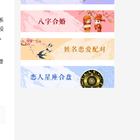
2
系
没
，
虚