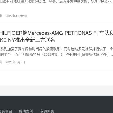
，但很有可能肌肤无法很好吸收。今冬开启苏菲娜护肤之旅，SOFINA苏菲
护肤需求，…
辑
2022年11月23日
HILFIGER携Mercedes-AMG PETRONAS F1车队
AKE NY推出全新三方联名
名系列加强了赛车界和时尚界的紧密联系，同时连结多元社群并提供了一
平台。 荷兰阿姆斯特丹（2023年5月）-PVH集团 [纽交所代码:PVH] 旗
…
辑
2023年5月5日
服务项目
成功案例
专题列表