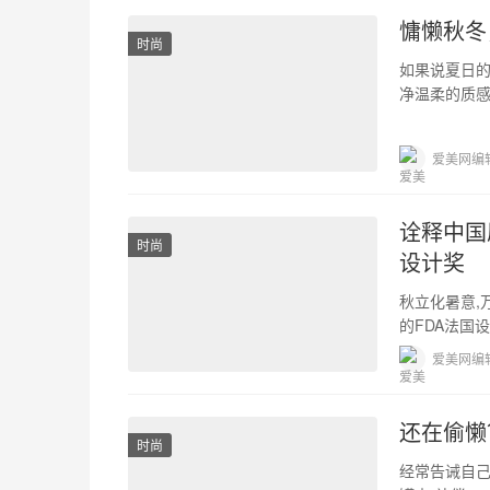
慵懒秋冬，
时尚
如果说夏日
净温柔的质感
至粉底，略
爱美网编
诠释中国原
时尚
设计奖
秋立化暑意,
的FDA法国设
爱美网编
还在偷懒
时尚
经常告诫自