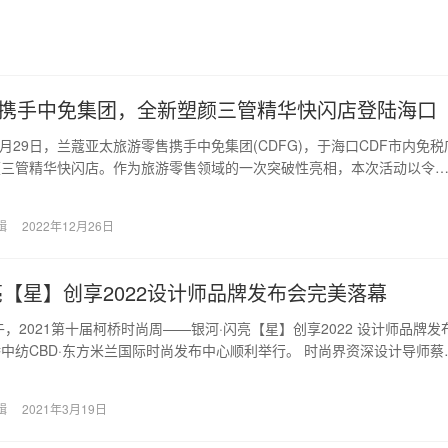
携手中免集团，全新塑颜三管精华快闪店登陆海口
12月29日，兰蔻亚太旅游零售携手中免集团(CDFG)，于海口CDF市内免税
颜三管精华快闪店。作为旅游零售领域的一次突破性亮相，本次活动以令
表现…
辑
2022年12月26日
亮【星】创享2022设计师品牌发布会完美落幕
下午，2021第十届柯桥时尚周——银河·闪亮【星】创享2022 设计师品牌发
中纺CBD·东方米兰国际时尚发布中心顺利举行。 时尚界资深设计导师蔡
辑
2021年3月19日