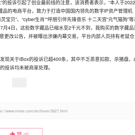
盘”的投诉引起了创业最前线的注意，该消费者表示，“本人于202
数字藏品的电商平台，致力于打造中国国内领先的数字IP资产管理机
宝贝”、“cyber生肖”“呼朋引伴先锋音乐 十二天宫“元气猫狗”等
2年7月4日，这些数字藏品已缩水至2千元不到，我购买的数字藏品
台随意更改公告，并被曝出涉嫌内幕交易，平台内部人员持有老鼠仓
发现关于iBox的投诉已超400条，其中不乏恶意扣款、杀猪盘、
的投诉均未被商家处理。
eie.com/archives/3927.html
赞
(0)