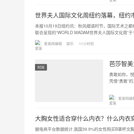
世界夫人国际文化周纽约落幕，纽约
本报10月19日纽约讯：秋风细语时节，国际艺术之
联合呈现的“WORLD MADAM世界夫人国际文化周”于
爱美网编辑
娱乐
11小时前
芭莎智美
时尚
勇敢如你，悦
凭借“勇敢”
心，而后愉
爱美网编
大胸女性适合穿什么内衣？什么内衣
据电商平台数据统计,我国39.9%的女性购买B罩杯文胸