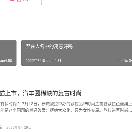
羿在人名中的寓意好吗
am4:58
2022年7月8日 am4:31
下一篇
猫上市，汽车圈稀缺的复古时尚
有多时尚？ 7月12日，长城欧拉举办的欧拉品牌时尚之夜暨欧拉芭蕾猫
可能是这个问题的最好答案：拒绝大众化，只为女性专属。欧拉进军时尚
大时尚单品芭蕾猫…
辑
2022年9月29日