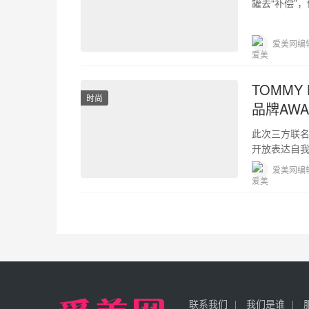
罐去“补偿”
针对大部分
爱美网编
TOMMY 
时尚
品牌AW
此次三方联
开放表达自我的
下全资子公
爱美网编
联系我们
我们是谁