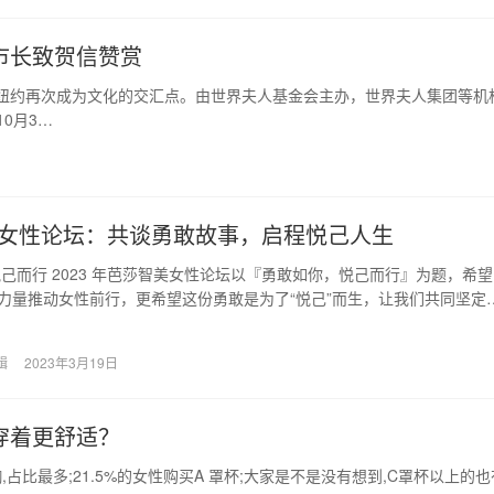
市长致贺信赞赏
都纽约再次成为文化的交汇点。由世界夫人基金会主办，世界夫人集团等机
10月3…
女性论坛：共谈勇敢故事，启程悦己人生
己而行 2023 年芭莎智美女性论坛以『勇敢如你，悦己而行』为题，希望
的力量推动女性前行，更希望这份勇敢是为了“悦己”而生，让我们共同坚定
悦启程…
辑
2023年3月19日
穿着更舒适？
,占比最多;21.5%的女性购买A 罩杯;大家是不是没有想到,C罩杯以上的也