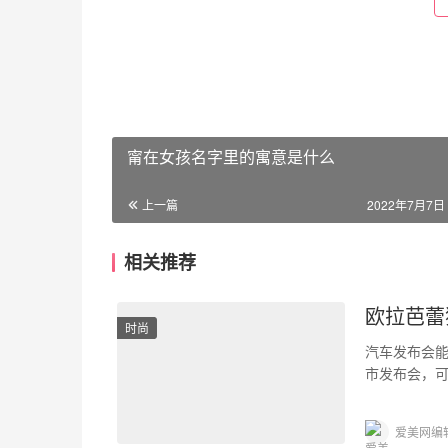
甯在女孩名字里的寓意是什么
上一篇
2022年7月7日 
相关推荐
欧拉芭蕾
时尚
汽车发布会能
市发布会，
圈，推出超
爱美网编