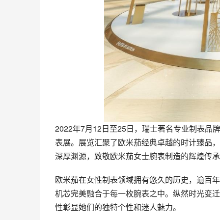
2022年7月12日至25日，瑞士著名专业制表品牌
表展。展览汇聚了欧米茄经典卓越的时计臻品，
深厚渊源，致敬欧米茄女士腕表制造的辉煌传承
欧米茄在女性制表领域拥有悠久的历史，逾百年
机芯完美融合于每一枚腕表之中。纵然时光变迁
性彰显她们的独特个性和迷人魅力。