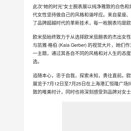
此次“她的时光”女士腕表展以纯净雅致的白色
代女性坚持做自己的风格和谐呼应。来自星座、
了品牌超越时代的革新技术，每一枚腕表均是欧
欧米茄始终致力于从选择欧米茄腕表的杰出女性
与凯雅·格伯 (Kaia Gerber) 的视觉大
一主题，通过其各自不同的风格和对人生的态度
选。
追随本心，忠于自我，探索未知，勇往直前。欧
展览于7月12日至7月25日在上海港汇恒隆广
致的唯美时计，同时也将深刻感受到品牌对女士