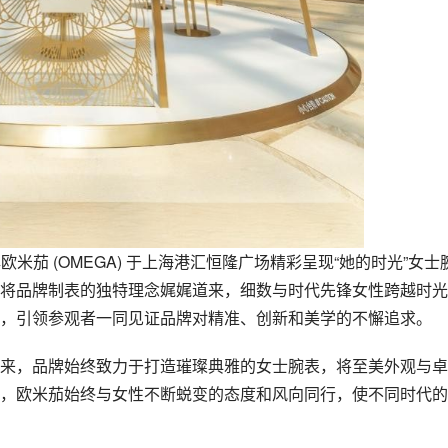
欧米茄 (OMEGA) 于上海港汇恒隆广场精彩呈现“她的时光”女士
将品牌制表的独特理念娓娓道来，细数与时代先锋女性跨越时光
，引领参观者一同见证品牌对精准、创新和美学的不懈追求。
来，品牌始终致力于打造璀璨典雅的女士腕表，将至美外观与卓
，欧米茄始终与女性不断蜕变的态度和风向同行，使不同时代的