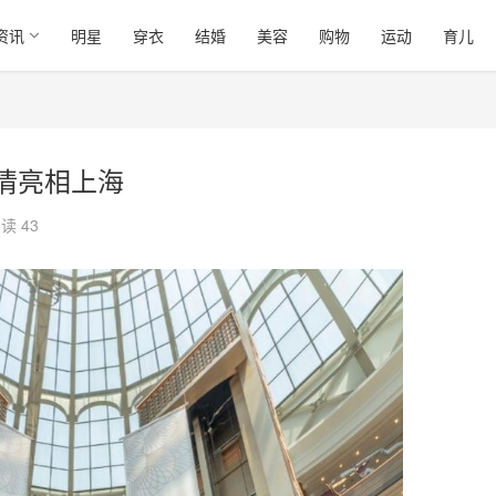
资讯
明星
穿衣
结婚
美容
购物
运动
育儿
情亮相上海
读 43