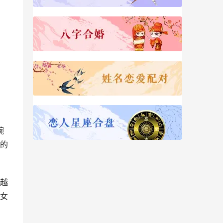
腕
的
越
女