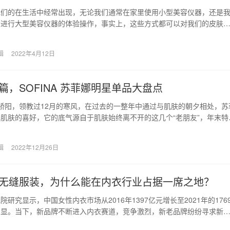
我们的在生活中经常出现，无论我们通常在家里使用小型美容仪器，还是
构进行大型美容仪器的体验操作，事实上，这些方式都可以对我们的皮肤
理，给护肤带来很多…
辑
2022年4月12日
篇，SOFINA 苏菲娜明星单品大盘点
骄阳，领教过12月的寒风，在过去的一整年中通过与肌肤的朝夕相处，苏
肌肤的喜好，它的底气源自于肌肤始终离不开的这几个“老朋友”，年末特
 苏…
辑
2022年12月26日
无缝服装，为什么能在内衣行业占据一席之地？
研究显示，中国女性内衣市场从2016年1397亿元增长至2021年的176
明显。当下，新品牌不断进入内衣赛道，竞争激烈，新老品牌纷纷寻求新
方向…