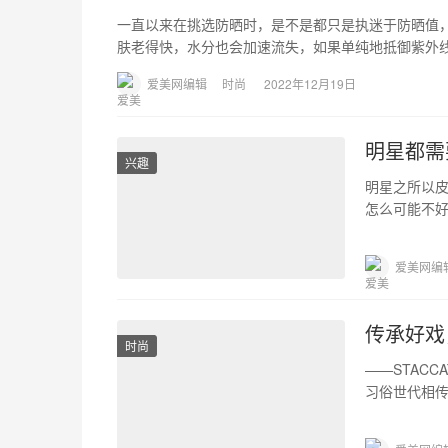
一直以来在挑选防晒时，是不是都只是执迷于防晒值
肤老得快，水分也会加速流失，如果单纯地抵御紫外
爱美网编辑
时尚
2022年12月19日
明星都需
兴趣
明星之所以
怎么可能不好
起大牌的护
爱美网编
传承好戏
时尚
——STAC
习俗世代相传
STACC…