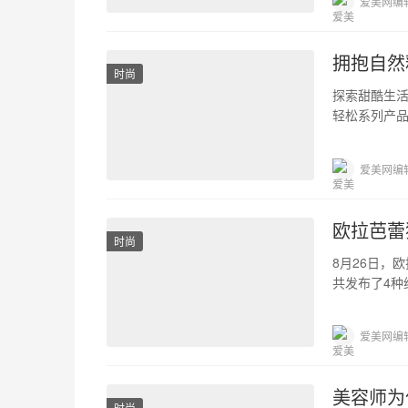
爱美网编
拥抱自然
时尚
探索甜酷生活
轻松系列产品
来致力于为
爱美网编
欧拉芭蕾
时尚
8月26日，
共发布了4种
霞。这些颜
爱美网编
美容师为
时尚