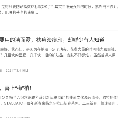
，觉得只要防晒指数达标就OK了？其实当阳光强烈的时候，紫外线不仅让
线，肌肤的苍老的速度…
要用的洁面露，祛痘淡痘印，却鲜少有人知道
皮肤好，状态佳，是因为在护肤下足了功夫，花费大量的时间精力和金钱
？几百块的面膜，几千块一瓶的护肤品，皮肤不好都难 。虽然普通人用
肤品，但是很多平…
辑
2021年3月16日
，喜上“梅”梢！
CATO X 梅兰芳纪念馆联名系列新闻稿 灿烂的非遗文化源远流长，独特的传
，STACCATO于每年新春来临之际推出新春系列。二三新春，恰逢癸卯