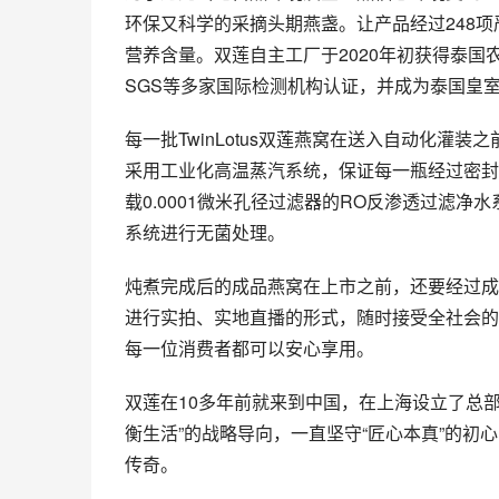
环保又科学的采摘头期燕盏。让产品经过248
营养含量。双莲自主工厂于2020年初获得泰
SGS等多家国际检测机构认证，并成为泰国皇
每一批TwinLotus双莲燕窝在送入自动化灌
采用工业化高温蒸汽系统，保证每一瓶经过密封
载0.0001微米孔径过滤器的RO反渗透过滤
系统进行无菌处理。
炖煮完成后的成品燕窝在上市之前，还要经过成
进行实拍、实地直播的形式，随时接受全社会的
每一位消费者都可以安心享用。
双莲在10多年前就来到中国，在上海设立了总
衡生活”的战略导向，一直坚守“匠心本真”的
传奇。