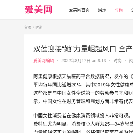
爱美网首页
娱乐
时尚
首页
时尚
双莲迎接“她”力量崛起风口 全
爱美网编辑
•
2022年8月17日 pm6:13
•
时尚
•
阅
阿里健康根据天猫医药平台数据情况，发布的《
平均每年同比递增20%，其中2019年女性健康总
这些都是与中国女性全球第一的劳动参与率和财
示，中国女性在财务管理和规划方面非常有代表
中国女性消费者在健康消费领域投入非常可观。
费特征尤为明显，消费核心人群为25—34岁
力量和经济实力的崛起，必将使以燕窝产品为代