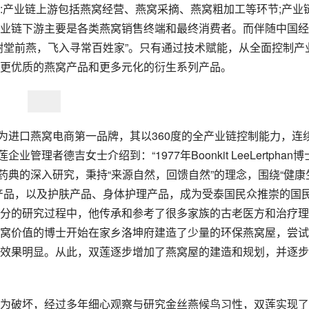
:产业链上游包括燕窝经营、燕窝采摘、燕窝粗加工等环节;产业
业链下游主要是各类燕窝销售终端和最终消费者。而伴随中国经
谢堂前燕，飞入寻常百姓家”。只有通过技术赋能，从全面控制产
更优质的燕窝产品和更多元化的衍生系列产品。
例，作为进口燕窝电商第一品牌，其以360度的全产业链控制能力，连
业管理者德吉女士介绍到：“1977年Boonkit LeeLertphan博
植物药典的深入研究，秉持“来源自然，回馈自然”的理念，围绕“健康
产品，以及护肤产品、身体护理产品，成为受泰国民众推崇的国
分的研究过程中，他传承和参考了很多家族的古老医方和治疗理
窝价值的博士开始在家乡洛坤府建造了少量的环保燕窝屋，尝试
效果明显。从此，双莲逐步增加了燕窝屋的建造和规划，并逐步
为破坏，经过多年细心观察与研究金丝燕候鸟习性，双莲实现了