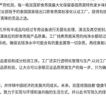
项严苛检测，每一瓶双莲即食燕窝最大化保留泰国燕窝特色家乡味
国农业部授予的泰国国家级出口即食燕窝标准化认证工厂，获得包
室青睐的贡品之选。
装之前,所有半成品均经过专用设备进行无菌化处理、清洁及真空密封
灌装后的即食燕窝产品质量。工厂炖煮燕窝采用的纯净水都经过
净水系统，确保去除净水中可能含有的重金属等一切杂质，再经臭氧
品查验和成分检测工序。工厂还实行透明化管理与生产,以对工
品质检验，让大众可以亲眼见证品质燕窝生产的每一步，只为确
部，并伴随中国经济的发展共同成长。未来，双莲将围绕着“健康
初心，致力于实现与环境和谐共融的生活方式，并以此书写恒久的绿