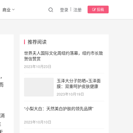
商业
登录
注册
投稿
推荐阅读
世界夫人国际文化周纽约落幕，纽约市长致
贺信赞赏
2023年10月23日
，
玉泽大分子防晒+玉泽面
而
膜：双重呵护皮肤健康
2023年10月19日
“小梨大白：天然美白护肤的领先品牌”
消
2023年10月10日
性
无