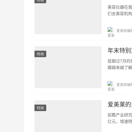
美容仪器在
们去美容机
来很好的护
爱美网编
年末特别
时尚
抵御过7月的
娜越来越了解
奉上SOFINA
爱美网编
爱美莱的
时尚
前瞻产业研究院
亿元，增速
势下的突破