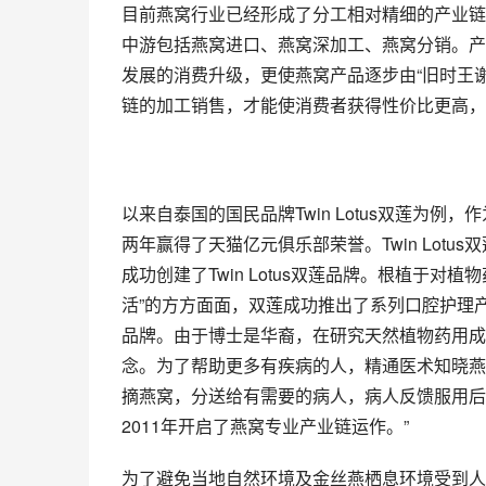
目前燕窝行业已经形成了分工相对精细的产业链
中游包括燕窝进口、燕窝深加工、燕窝分销。产
发展的消费升级，更使燕窝产品逐步由“旧时王
链的加工销售，才能使消费者获得性价比更高，
以来自泰国的国民品牌Twin Lotus双莲为
两年赢得了天猫亿元俱乐部荣誉。Twin Lotus双莲企
成功创建了Twin Lotus双莲品牌。根植于对
活”的方方面面，双莲成功推出了系列口腔护理
品牌。由于博士是华裔，在研究天然植物药用成
念。为了帮助更多有疾病的人，精通医术知晓燕
摘燕窝，分送给有需要的病人，病人反馈服用后
2011年开启了燕窝专业产业链运作。”
为了避免当地自然环境及金丝燕栖息环境受到人