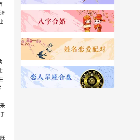
链
济
业
续
士
生
民
采
于
既