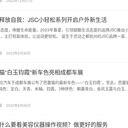
辑
2022年12月27日
释放自我：JSC小轻松系列开启户外新生活
态度，唤醒生命能量。2023年春夏，引领甜酷生活态度的品牌JSC推出
，主打轻盈体验，让运动更轻松。 诞生于灵动之都杭州的JSC品牌一直
甜酷女孩…
辑
2023年5月30日
猫“白玉钧霞”新车色亮相成都车展
欧拉汽车于成都车展公布了芭蕾猫的最新车色——“白玉钧霞”。至此，芭蕾
纯色：定白、天青、米釉、钧霞，3种拼色：朝暮青白、金风玉露与白玉
色的灵感均…
辑
2022年8月26日
什么要看美容仪器操作视频？做更好的服务