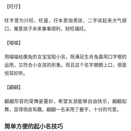
【旺仔】
旺字意为兴旺、旺盛，仔本意指男孩，二字读起来大气顺
口，寓意孩子未来事事顺利，财旺福旺。
【喵喵】
用喵喵给属兔的女宝宝取小名，既满足生肖兔喜用口字根的
运用，又符合小女孩的形象。而且这个名字朗朗上口，很是
悦耳好听。
【翩翩】
翩翩形容的是舞姿曼妙，希望女孩能够自由快乐，翩翩起
舞，显得俏皮有趣。翩翩一名采用了叠字，十分的可爱。
简单方便的起小名技巧